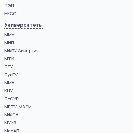
ТЭП
НКСО
Университеты
ММУ
МИП
МФПУ Синергия
МТИ
ТГУ
ТулГУ
ММА
КИУ
ТУСУР
МГТУ-МАСИ
МФЮА
МУИВ
МосАП