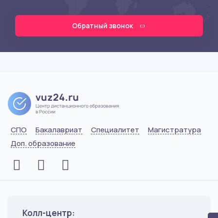
Обратный звонок
СПО
Бакалавриат
Специалитет
Магистратура
Доп. образование
Колл-центр: