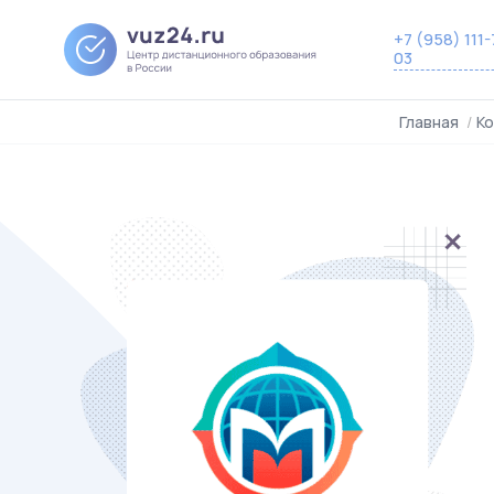
+7 (958) 111-
03
Главная
/
К