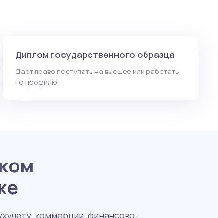
Диплом государственного образца
Дает право поступать на высшее или работать
по профилю
ском
же
ухучету, коммерции, финансово-