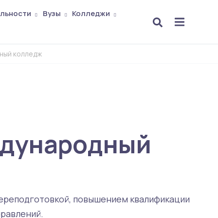
льности
Вузы
Колледжи
ный колледж
ждународный
переподготовкой, повышением квалификации
правлений.