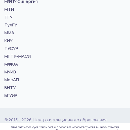
МФПУ Синергия
МТИ
ТГУ
ТулГУ
ММА
КИУ
ТУСУР
МГТУ-МАСИ
МФЮА
МУИВ
МосАП
БНТУ
БГУИР
© 2013 - 2026. Центр дистанционного образования
"vuz24.ru"
Этот сайт использует файлы cookie. Продолжая использовать сайт, вы автоматически