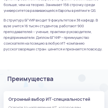
больше, чем на теорию. Занимает 158 строчку среди
университетов развивающейся Европы в рейтинге QS.
В структуру БГУИР входит 9 факультетов и 38 кафедр. В
вузе учится 16 тысяч студентов, работают 900
преподавателей – ученые, практики-руководители,
предприниматели. Диплом БГУИР – преимущество
соискателя на позицию в любую ИТ-компанию
русскоговорящих стран: ценится и признается повсюду.
Преимущества
Огромный выбор ИТ-специальностей
Освоите то направление ИТ, которое вам