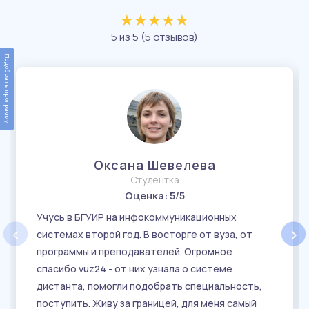
★
★
★
★
★
★
★
★
★
★
5 из 5 (5 отзывов)
Подобрать программу
Оксана Шевелева
Студентка
Оценка: 5
/5
Учусь в БГУИР на инфокоммуникационных
‹
›
системах второй год. В восторге от вуза, от
программы и преподавателей. Огромное
спасибо vuz24 - от них узнала о системе
дистанта, помогли подобрать специальность,
поступить. Живу за границей, для меня самый