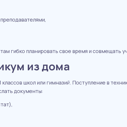
 преподавателями,
ам гибко планировать свое время и совмещать уч
икум из дома
1 классов школ или гимназий. Поступление в техни
слать документы:
тат),