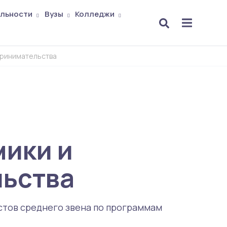
льности
Вузы
Колледжи
принимательства
мики и
ьства
стов среднего звена по программам