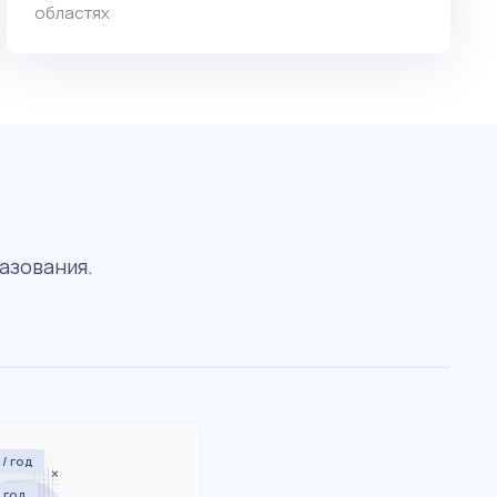
областях
азования.
 / год
/ год