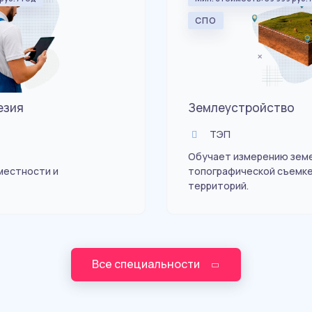
СПО
езия
Землеустройство
ТЭП
Обучает измерению земе
местности и
топографической съемк
территорий.
Все специальности