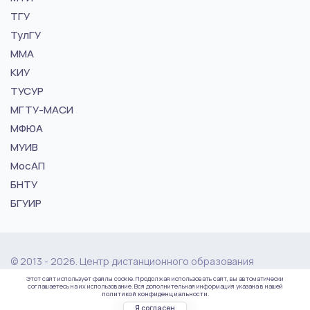
ТГУ
ТулГУ
ММА
КИУ
ТУСУР
МГТУ-МАСИ
МФЮА
МУИВ
МосАП
БНТУ
БГУИР
© 2013 - 2026. Центр дистанционного образования
"vuz24.ru"
Этот сайт использует файлы cookie. Продолжая использовать сайт, вы автоматически
соглашаетесь на их использование. Вся дополнительная информация указана в нашей
политикой конфиденциальности.
Политика конфиденциальности
Карта сайта
Я согласен