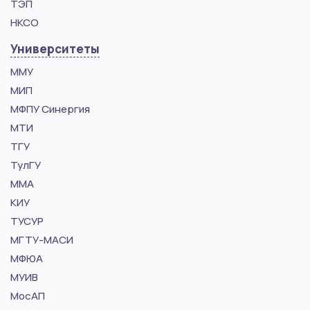
ТЭП
НКСО
Университеты
ММУ
МИП
МФПУ Синергия
МТИ
ТГУ
ТулГУ
ММА
КИУ
ТУСУР
МГТУ-МАСИ
МФЮА
МУИВ
МосАП