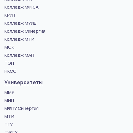
Колледж МФЮА
КРИТ
Колледж МУИВ
Колледж Синергия
Колледж МТИ
МОК
Колледж МАП
ТЭП
НКСО
Университеты
ММУ
МИП
МФПУ Синергия
МТИ
ТГУ
ТулГУ