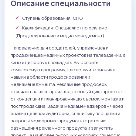
Описание специальности
Ступень образования:
СПО
Квалификация
: Специалист по рекламе
(Продюсирование и медиа менеджмент)
Направление для создателей, управленцев и
продвиженцев медийных проектов на телевидении, в
кино и цифровых площадках. Вы освоите
комплексную программу, где получите знания и
навыки в области продюсирования и
медиаменеджмента. Рекламные продюсеры
отвечают за весь производственный цикл проекта:
от концепции и планирования до съемок, монтажа и
постпродакшна. Задача медиаменеджеров – через
анализ целевой аудитории, специфику площадки и
запросы медиарынка продумать стратегию
размещения рекламного продукта и запустить
проект на наиболее выгодных условиях. Синергия