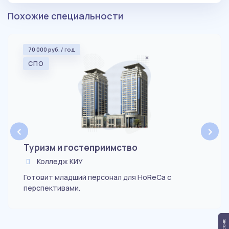
Похожие специальности
70 000 руб. / год
СПО
‹
›
Туризм и гостеприимство
Колледж КИУ
Готовит младший персонал для HoReCa с
перспективами.