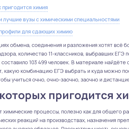
х пригодится химия
и лучшие вузы с химическими специальностями
профили для сдающих химию
циях обмена, соединения и разложения хотят всё 
зора, количество 11-классников, выбравших ЕГЭ по
и составило 103 499 человек. В материале найдёте 
т, какую комбинацию ЕГЭ выбрать и куда можно пос
тобы учиться очно, очно-заочно, заочно и дистанци
в которых пригодится х
т химические процессы, полезно как для общего раз
ческих реакций на производствах, назначения пре
кого анализа образцов. Рассмотрим шесть основн