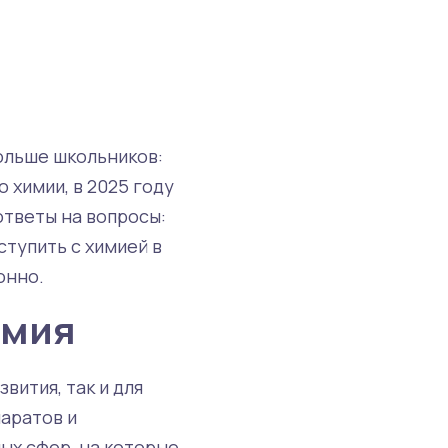
больше школьников:
 химии, в 2025 году
ответы на вопросы:
тупить с химией в
онно.
имия
вития, так и для
паратов и
ых сфер, на которые