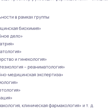
ности в рамках группы:
ицинская биохимия»
ебное дело»
иатрия»
матология»
шерство и гинекология»
стезиология – реаниматология»
ебно-медицинская экспертиза»
диология»
метология»
мация»
акология, клиническая фармакология» и т. д.