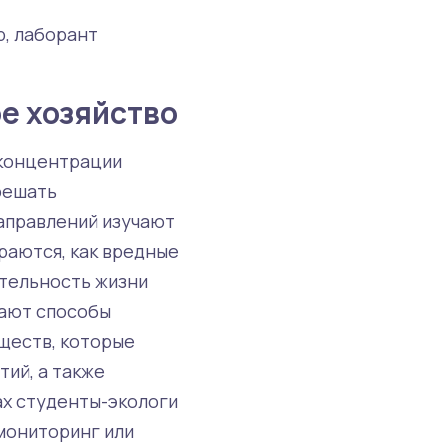
р, лаборант
е хозяйство
 концентрации
решать
направлений изучают
раются, как вредные
ительность жизни
гают способы
ществ, которые
ий, а также
ах студенты-экологи
мониторинг или