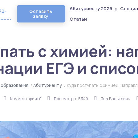
Абитуриенту 2026
Специа
72-
Оставить
заявку
Статьи
пать с химией: н
ации ЕГЭ и списо
 образования
/
Абитуриенту
/
Куда поступать с химией: направл
Комментарии: 0
Просмотры: 5349
Яна Васькевич