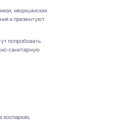
иках, медицинских
ания и презентуют
огут попробовать
арно-санитарную
в зоопарках,