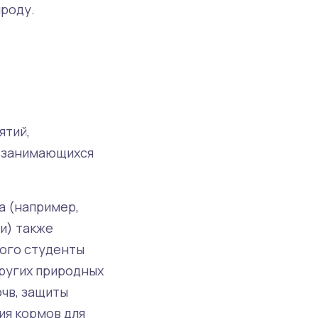
роду.
ятий,
, занимающихся
а (например,
и) также
того студенты
других природных
чв, защиты
ия кормов для