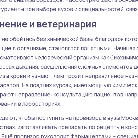
уриенты при выборе вузов и специальностей, связ
нение и ветеринария
 не обойтись без химической базы, благодаря кот
ие в организме, становятся понятными. Начиная с
сматривают человеческий организм как биохимич
ессах дыхания, расщепления сложных элементов д
изы крови и узнают, чем грозит неправильное наз
аратов. На поздних курсах, имея мощную химичес
ирают направление: консультацию пациентов нап
ваний в лабораториях.
сдают, чтобы поступить на провизора в вузы Москв
ствах, изготавливать препараты по рецепту и кон
. Ещё провизор руководит фармацевтами – специа