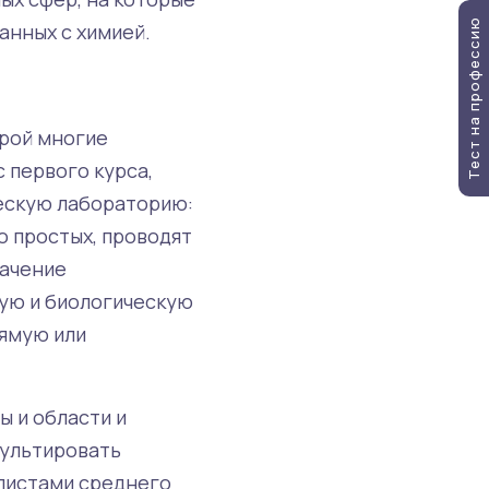
Тест на профессию
анных с химией.
орой многие
 первого курса,
ескую лабораторию:
о простых, проводят
начение
кую и биологическую
рямую или
ы и области и
сультировать
листами среднего