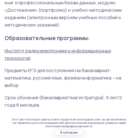
книг и профессиональным базам данных, модулю
«Достижения» (портфолио) и учебно-методическим
изданиям (электронным версиям учебных пособий и
методических указаний).
Образовательные программы:
Институт радиоэлектроники и информационных
технологий
Предметы ЕГЭ для поступления на бакалавриат:
математика, русский язык, физика/информатика – на
выбор.
Срок обучения (бакалавриат/магистратура): 5 лет/2
года 6 месяцев.
Стоимость, руб. (бакалавриат/магистратура): 91 570
Этот сайт использует файлы cookie. Продолжая использовать сайт, вы автоматически
соглашаетесь на их использование. Вся дополнительная информация указана в нашей
(очно-заочно), 75 000 (заочно)/79 760 (заочно).
политикой конфиденциальности.
Я согласен
Институт физико-химических технологий и