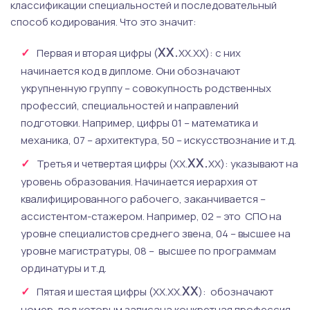
классификации специальностей и последовательный
способ кодирования. Что это значит:
ХХ.
Первая и вторая цифры (
ХХ.ХХ): с них
начинается код в дипломе. Они обозначают
укрупненную группу – совокупность родственных
профессий, специальностей и направлений
подготовки. Например, цифры 01 – математика и
механика, 07 – архитектура, 50 – искусствознание и т.д.
ХХ.
Третья и четвертая цифры (ХХ.
ХХ): указывают на
уровень образования. Начинается иерархия от
квалифицированного рабочего, заканчивается –
ассистентом-стажером. Например, 02 – это СПО на
уровне специалистов среднего звена, 04 – высшее на
уровне магистратуры, 08 – высшее по программам
ординатуры и т.д.
ХХ
Пятая и шестая цифры (ХХ.ХХ.
): обозначают
номер, под которым записана конкретная профессия