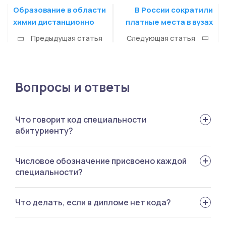
Образование в области
В России сократили
химии дистанционно
платные места в вузах
Предыдущая статья
Следующая статья
Вопросы и ответы
Что говорит код специальности
абитуриенту?
С помощью кода можно понять, к какой группе
Числовое обозначение присвоено каждой
относится программа и какого уровня это
специальности?
образование.
Да, коды уникальные.
Что делать, если в дипломе нет кода?