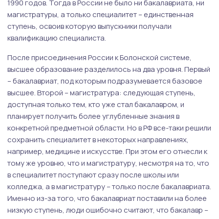
1990 годов. Тогда в России не было ни бакалавриата, ни
магистратуры, а только специалитет – единственная
ступень, освоив которую выпускники получали
квалификацию специалиста.
После присоединения России к Болонской системе,
высшее образование разделилось на два уровня. Первый
– бакалавриат, под которым подразумевается базовое
высшее. Второй – магистратура: следующая ступень,
доступная только тем, кто уже стал бакалавром, и
планирует получить более углубленные знания в
конкретной предметной области. Но в РФ все-таки решили
сохранить специалитет в некоторых направлениях,
например, медицине и искусстве. При этом его отнесли к
тому же уровню, что и магистратуру, несмотря на то, что
в специалитет поступают сразу после школы или
колледжа, а в магистратуру – только после бакалавриата.
Именно из-за того, что бакалавриат поставили на более
низкую ступень, люди ошибочно считают, что бакалавр –