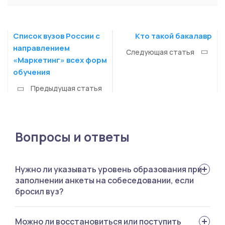
Список вузов России с
Кто такой бакалавр
направлением
Следующая статья
«Маркетинг» всех форм
обучения
Предыдущая статья
Вопросы и ответы
Нужно ли указывать уровень образования при
заполнении анкеты на собеседовании, если
бросил вуз?
Желательно честно указать в резюме неоконченное
Можно ли восстановиться или поступить