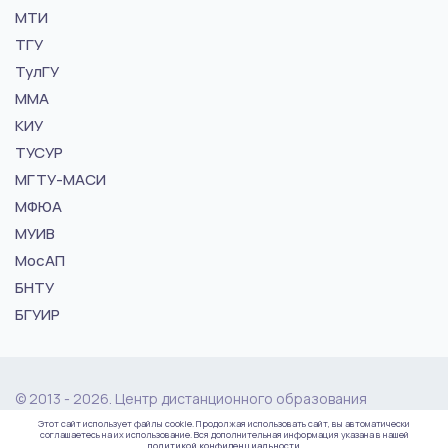
МТИ
ТГУ
ТулГУ
ММА
КИУ
ТУСУР
МГТУ-МАСИ
МФЮА
МУИВ
МосАП
БНТУ
БГУИР
© 2013 - 2026. Центр дистанционного образования
"vuz24.ru"
Этот сайт использует файлы cookie. Продолжая использовать сайт, вы автоматически
соглашаетесь на их использование. Вся дополнительная информация указана в нашей
политикой конфиденциальности.