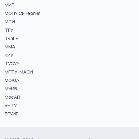
МИП
МФПУ Синергия
МТИ
ТГУ
ТулГУ
ММА
КИУ
ТУСУР
МГТУ-МАСИ
МФЮА
МУИВ
МосАП
БНТУ
БГУИР