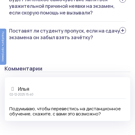
уважительной причиной неявки на экзамен,
если скорую помощь не вызывали?
Факт обязательно нужно подтвержить
Поставят ли студенту пропуск, если на сдачу
Подобрать программу
документально, для этого можно вызвать врача на
экзамена он забыл взять зачётку?
дом или самостоятельно сходить в поликлинику.
Зависит от учебного заведения: в одном случае
студент без зачётки не допускается к экзаменам и
Комментарии
отправляется на пересдачу, в другом – главное,
чтобы отметка была проставлена в ведость. В любом
случае нужно предупредить преподавателя заранее.
Илья
02-12-2025 15:40
Подумываю, чтобы перевестись на дистанционное
обучение, скажите, с вами это возможно?