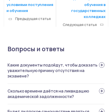
условиями поступления
обучения в
и обучения
государственных
колледжах
Предыдущая статья
Следующая статья
Вопросы и ответы
Какие документы подойдут, чтобы доказать
уважительную причину отсутствия на
экзамене?
Справка медицинская или выданная бригадой скорой
Сколько времени даётся на ликвидацию
помощи, повестка в СК или суд, справка от МЧС или
академической задолженности?
милиции, свидетельство о рождении ребёнка или
смерти родственника.
Не более года.
Будет ли плохое самочувствие являться