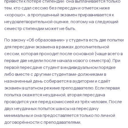
привести к потере стипендии: она выплачивается только
тем, кто сдал сессию без пересдач и отметок ниже
«хорошо», а пропущенный экзамен приравнивается к
неудовлетворительной оценке, поэтому на следующий
семестр стипендии может не быть.
По закону «Об образовании» у студента есть две попытки
для пересдачи экзамена в рамках дополнительной
сессии, которая проходит после основной (чаще всего в
первые две недели после начала нового семестра). При
первой пересдаче студент в индивидуальном порядке
либо вместе с другими студентами-должниками в
назначенный день собирается в аудитории и сдаёт
экзамен в штатном режиме преподавателю. Если первая
попытка окажется неудачной, вторая пересдача
проводится уже перед комиссией из трёх человек. После
двух неудачных попыток шансы на пересдачу
минимальны и она предоставляется только по личной
договорённости с преподавателями.