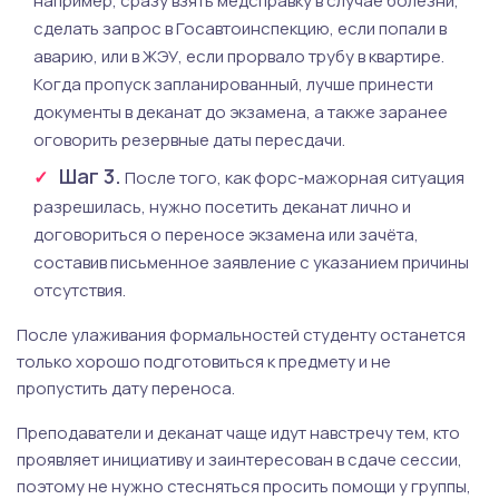
например, сразу взять медсправку в случае болезни,
сделать запрос в Госавтоинспекцию, если попали в
аварию, или в ЖЭУ, если прорвало трубу в квартире.
Когда пропуск запланированный, лучше принести
документы в деканат до экзамена, а также заранее
оговорить резервные даты пересдачи.
Шаг 3.
После того, как форс-мажорная ситуация
разрешилась, нужно посетить деканат лично и
договориться о переносе экзамена или зачёта,
составив письменное заявление с указанием причины
отсутствия.
После улаживания формальностей студенту останется
только хорошо подготовиться к предмету и не
пропустить дату переноса.
Преподаватели и деканат чаще идут навстречу тем, кто
проявляет инициативу и заинтересован в сдаче сессии,
поэтому не нужно стесняться просить помощи у группы,