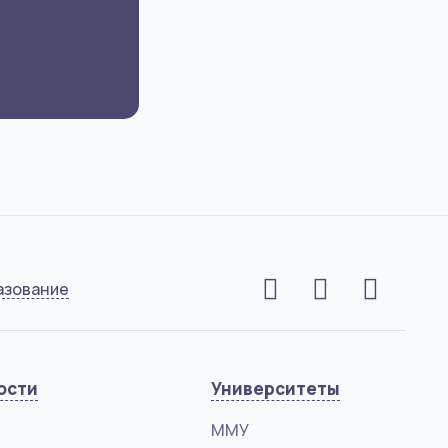
азование
ости
Университеты
ММУ