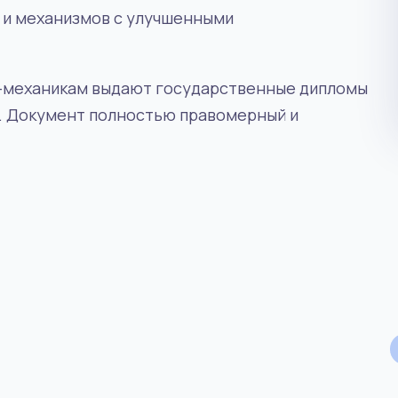
 и механизмов с улучшенными
-механикам выдают государственные дипломы
я. Документ полностью правомерный и
Инженерное дело
РУКОВОДЯЩАЯ ДОЛЖНОСТЬ
3.9
/5
4.5
/5
Специалист по бережливому
производству