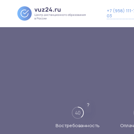
+7 (958) 111-
03
?
40
Востребованность
Оплач