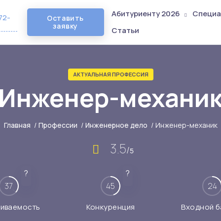
Абитуриенту 2026
Специа
72-
Оставить
заявку
Статьи
АКТУАЛЬНАЯ ПРОФЕССИЯ
Инженер-механи
Главная
/
Профессии
/
Инженерное дело
/
Инженер-механик
3.5
/
5
?
?
37
45
24
иваемость
Конкуренция
Входной б