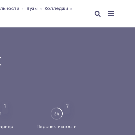
льности
Вузы
Колледжи
к
?
?
34
арьер
Перспективность