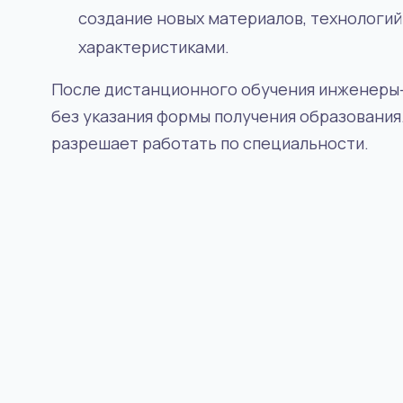
создание новых материалов, технологий
характеристиками.
После дистанционного обучения инженеры
без указания формы получения образовани
разрешает работать по специальности.
Инженерное дело
4.3
/5
нной
Главный энергетик
Должность главного энергетика – это