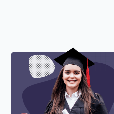
руководящая позиция среднего звена.
паратуры –
решением
УЗНАТЬ ПОДРОБНЕЕ
:
устройств. С
приборы;
я техника;
е развитие
ает эту