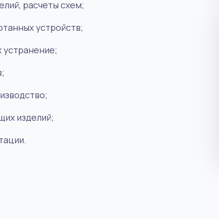
лий, расчеты схем;
отанных устройств;
х устранение;
в
;
изводство;
их изделий;
тации.
Инженерное дело
АКТУАЛЬНАЯ ПРОФЕССИЯ