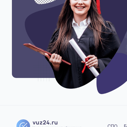
СПО
Б