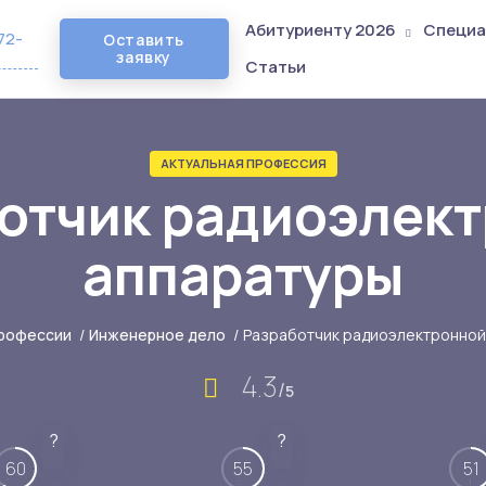
Абитуриенту 2026
Специа
72-
Оставить
заявку
Статьи
АКТУАЛЬНАЯ ПРОФЕССИЯ
отчик радиоэлек
аппаратуры
рофессии
/
Инженерное дело
/
Разработчик радиоэлектронной
4.3
/
5
?
?
60
55
51