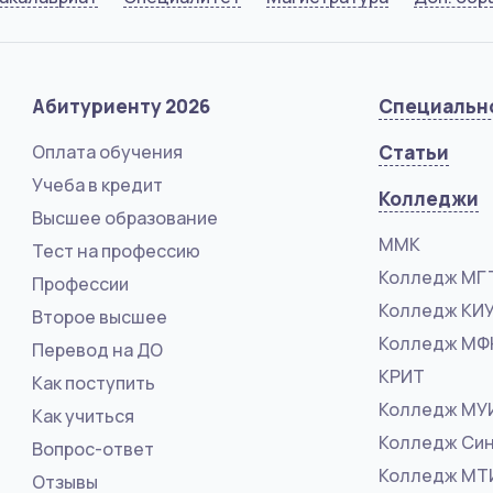
Абитуриенту 2026
Специальн
Оплата обучения
Статьи
Учеба в кредит
Колледжи
Высшее образование
ММК
Тест на профессию
Колледж МГ
Профессии
Колледж КИ
Второе высшее
Колледж М
Перевод на ДО
КРИТ
Как поступить
Колледж МУ
Как учиться
Колледж Син
Вопрос-ответ
Колледж МТ
Отзывы