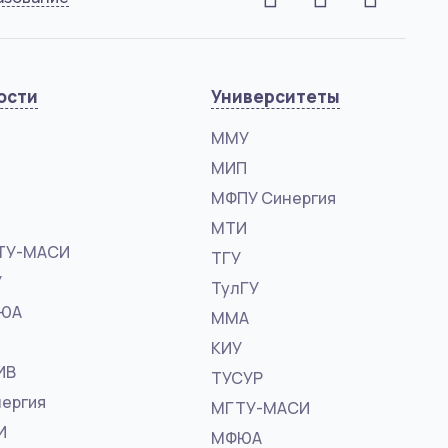
ости
Университеты
ММУ
МИП
МФПУ Синергия
МТИ
ТУ-МАСИ
ТГУ
У
ТулГУ
ФЮА
ММА
КИУ
ИВ
ТУСУР
ергия
МГТУ-МАСИ
И
МФЮА