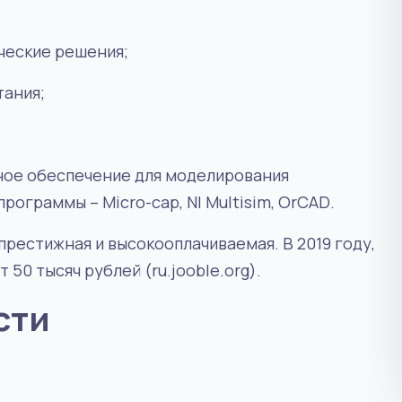
ческие решения
;
тания
;
ное обеспечение для моделирования
программы –
Micro
-
cap
,
NI
Multisim
,
OrCAD
.
рестижная и высокооплачиваемая. В 2019 году,
50 тысяч рублей (ru.jooble.org).
сти