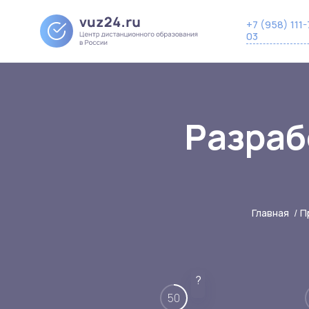
+7 (958) 111-
03
Разраб
Главная
/
П
?
50