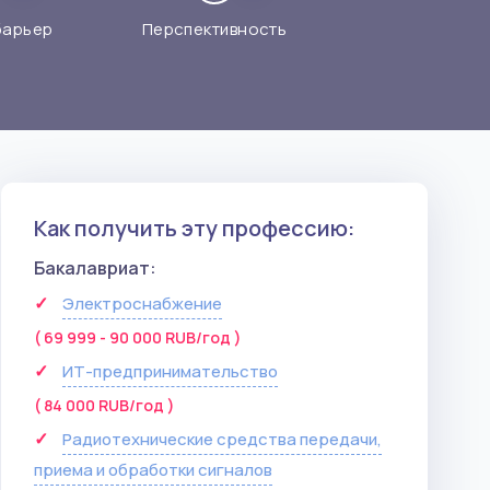
барьер
Перспективность
Как получить эту профессию:
Бакалавриат:
Электроснабжение
( 69 999 - 90 000 RUB/год )
ИТ-предпринимательство
( 84 000 RUB/год )
Радиотехнические средства передачи,
приема и обработки сигналов