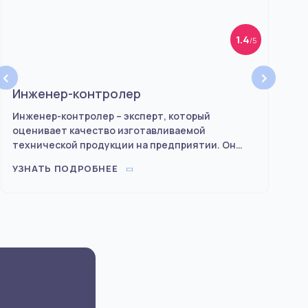
1.4
/5
‹
›
Инженер-контролер
Инж
Инженер-контролер – эксперт, который
Инже
оценивает качество изготавливаемой
энерг
технической продукции на предприятии. Он
связ
следит, чтобы готовые изделия, узлы и другие
УЗНАТЬ ПОДРОБНЕЕ
УЗНА
элементы соответствовали данным в
техническом паспорте.