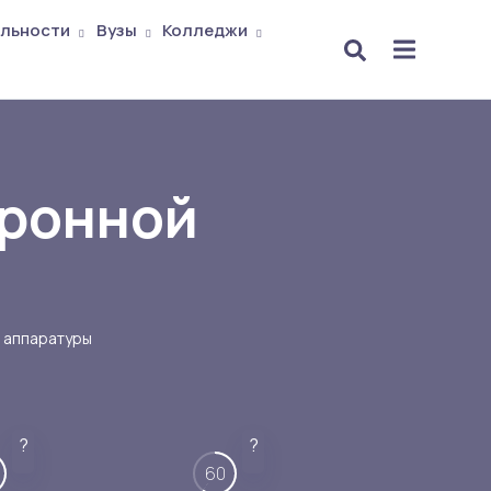
льности
Вузы
Колледжи
тронной
 аппаратуры
?
?
60