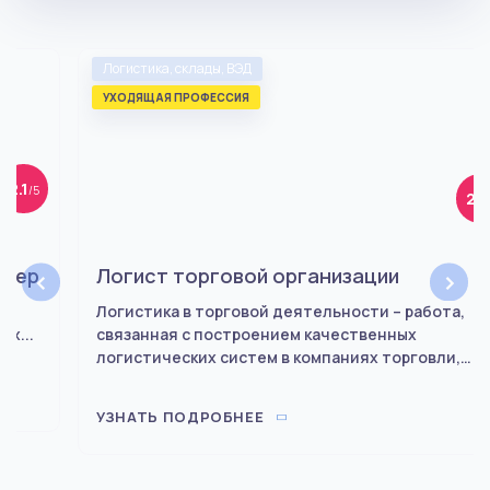
Логистика, склады, ВЭД
УХОДЯЩАЯ ПРОФЕССИЯ
2.1
/5
‹
›
Логист торговой организации
Логистика в торговой деятельности – работа,
связанная с построением качественных
логистических систем в компаниях торговли,
координацией цепей поставок, оптимизацией
запасов товаров на складах. Этим занимается
УЗНАТЬ ПОДРОБНЕЕ
логист – специалист, который обеспечивает
разумное управление потоковыми процессами
(товарными, материальными, транспортными и