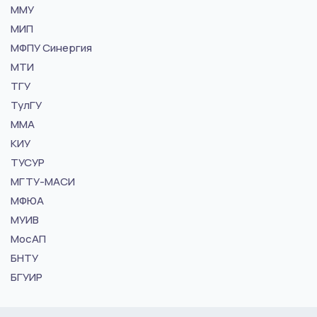
ММУ
МИП
МФПУ Синергия
МТИ
ТГУ
ТулГУ
ММА
КИУ
ТУСУР
МГТУ-МАСИ
МФЮА
МУИВ
МосАП
БНТУ
БГУИР