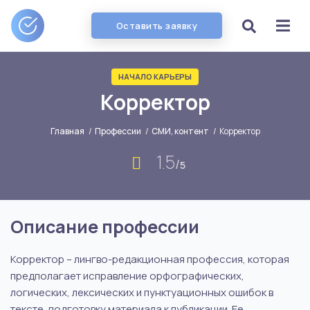
Оставить заявку
НАЧАЛО КАРЬЕРЫ
Корректор
Главная
/
Профессии
/
СМИ, контент
/
Корректор
1.5
/
5
Описание профессии
Корректор – лингво-редакционная профессия, которая
предполагает исправление орфографических,
логических, лексических и пунктуационных ошибок в
тексте, подготовку материала к публикации. Ее