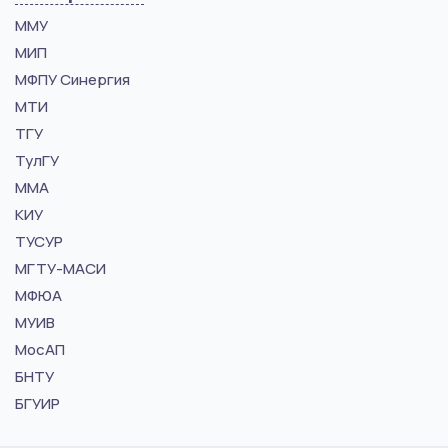
ММУ
МИП
МФПУ Синергия
МТИ
ТГУ
ТулГУ
ММА
КИУ
ТУСУР
МГТУ-МАСИ
МФЮА
МУИВ
МосАП
БНТУ
БГУИР