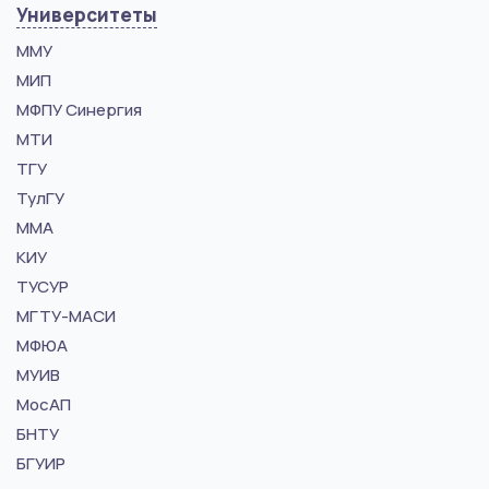
Университеты
ММУ
МИП
МФПУ Синергия
МТИ
ТГУ
ТулГУ
ММА
КИУ
ТУСУР
МГТУ-МАСИ
МФЮА
МУИВ
МосАП
БНТУ
БГУИР