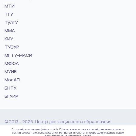
МТИ
ТГУ
ТулГУ
ММА
КИУ
ТУСУР
МГТУ-МАСИ
МФЮА
МУИВ
МосАП
БНТУ
БГУИР
© 2013 - 2026. Центр дистанционного образования
"vuz24.ru"
Этот сайт использует файлы cookie. Продолжая использовать сайт, вы автоматически
соглашаетесь на их использование. Вся дополнительная информация указана в нашей
политикой конфиденциальности.