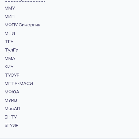
ММУ
МИП
МФПУ Синергия
МТИ
ТГУ
ТулГУ
ММА
КИУ
ТУСУР
МГТУ-МАСИ
МФЮА
МУИВ
МосАП
БНТУ
БГУИР