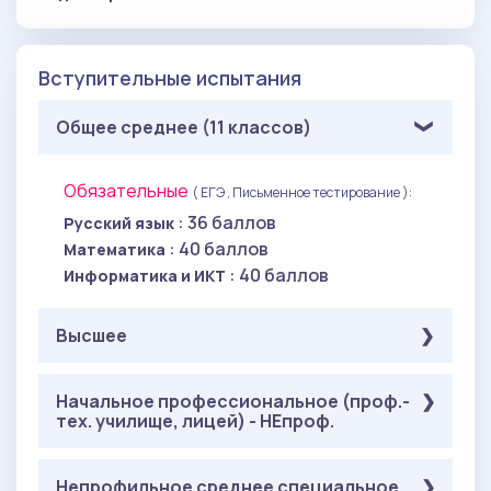
Вступительные испытания
Общее среднее (11 классов)
Обязательные
( ЕГЭ , Письменное тестирование ):
: 36 баллов
Русский язык
: 40 баллов
Математика
: 40 баллов
Информатика и ИКТ
Высшее
Обязательные
Начальное профессиональное (проф.-
( Письменное тестирование ):
тех. училище, лицей) - НЕпроф.
: 36 баллов
Русский язык
: 40 баллов
Элементы высшей математики
: 40 баллов
Обязательные
Информационные технологии
Непрофильное среднее специальное
( Письменное тестирование ):