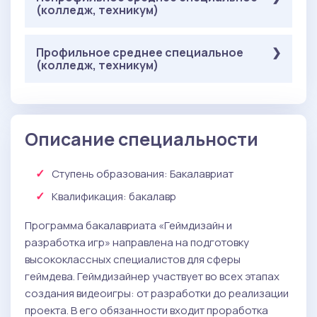
(колледж, техникум)
: 36 баллов
Русский язык
: 40 баллов
Элементы высшей математики
: 40 баллов
Обязательные
Информационные технологии
Профильное среднее специальное
( Письменное тестирование ):
(колледж, техникум)
: 36 баллов
Русский язык
: 40 баллов
Элементы высшей математики
: 40 баллов
Обязательные
Информационные технологии
( Письменное тестирование ):
: 36 баллов
Русский язык
Описание специальности
: 40 баллов
Элементы высшей математики
: 40 баллов
Информационные технологии
Ступень образования:
Бакалавриат
Квалификация
: бакалавр
Программа бакалавриата «Геймдизайн и
разработка игр» направлена на подготовку
высококлассных специалистов для сферы
геймдева. Геймдизайнер участвует во всех этапах
создания видеоигры: от разработки до реализации
проекта. В его обязанности входит проработка