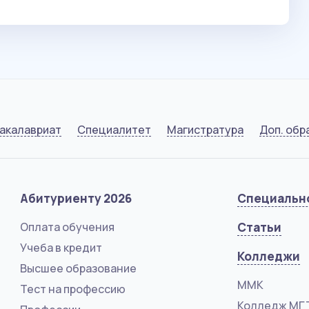
акалавриат
Специалитет
Магистратура
Доп. обр
Абитуриенту 2026
Специальн
Оплата обучения
Статьи
Учеба в кредит
Колледжи
Высшее образование
ММК
Тест на профессию
Колледж МГ