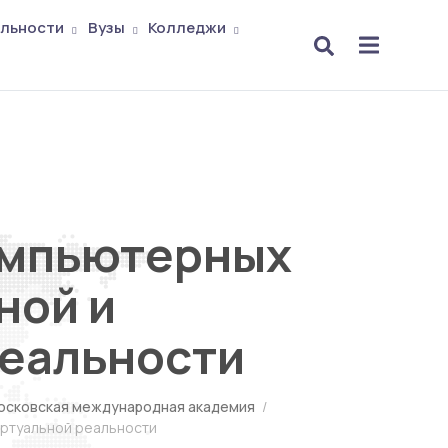
льности
Вузы
Колледжи
омпьютерных
ной и
реальности
осковская международная академия
/
иртуальной реальности