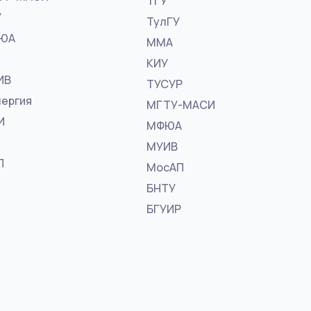
ТГУ
У
ТулГУ
ФЮА
ММА
КИУ
ИВ
ТУСУР
ергия
МГТУ-МАСИ
И
МФЮА
МУИВ
П
МосАП
БНТУ
БГУИР