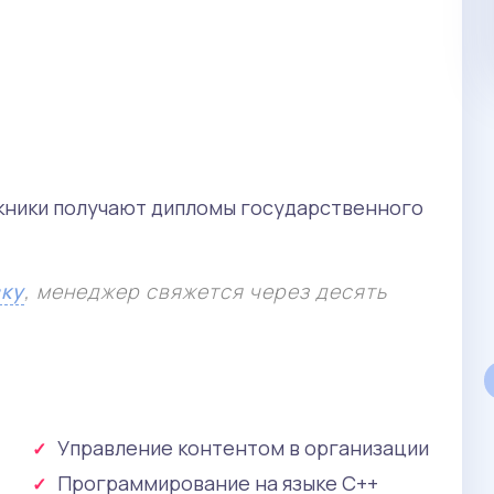
120 000 руб. / год
скники получают дипломы государственного
Бакалавриат
вку
, менеджер свяжется через десять
Тестирование и DevOps
МФПУ Синергия
Управление контентом в организации
Методология DevOps и пять языков
Программирование на языке С++