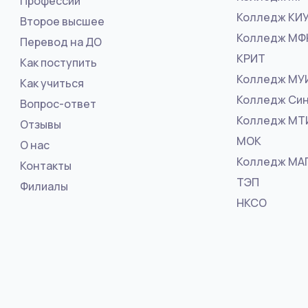
Профессии
Колледж КИ
Второе высшее
Колледж М
Перевод на ДО
КРИТ
Как поступить
Колледж МУ
Как учиться
Колледж Син
Вопрос-ответ
Колледж МТ
Отзывы
МОК
О нас
Колледж МА
Контакты
ТЭП
Филиалы
НКСО