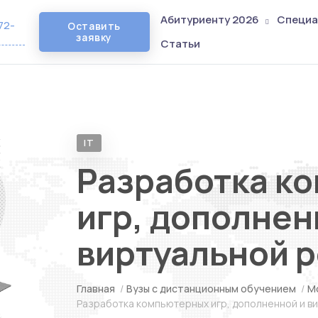
Абитуриенту 2026
Специа
72-
Оставить
заявку
Статьи
IT
Разработка к
игр, дополнен
виртуальной 
Главная
/
Вузы с дистанционным обучением
/
М
Разработка компьютерных игр, дополненной и в