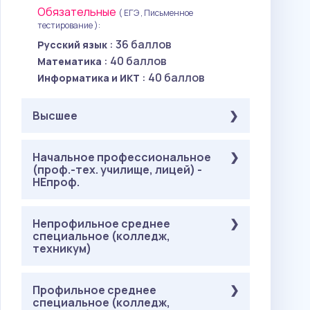
Обязательные
( ЕГЭ , Письменное
тестирование ):
: 36 баллов
Русский язык
: 40 баллов
Математика
: 40 баллов
Информатика и ИКТ
Высшее
Обязательные
Начальное профессиональное
( Письменное тестирование
(проф.-тех. училище, лицей) -
):
НЕпроф.
: 36 баллов
Русский язык
: 40
Элементы высшей математики
баллов
Обязательные
Непрофильное среднее
( Письменное тестирование
специальное (колледж,
Информационные технологии
):
техникум)
:
(инженерно-технический профиль)
: 36 баллов
Русский язык
40 баллов
: 40
Элементы высшей математики
баллов
Обязательные
Профильное среднее
( Письменное тестирование
специальное (колледж,
Информационные технологии
):