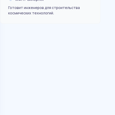
Гот
про
Готовит инженеров для строительства
космических технологий.