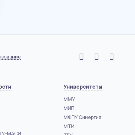
азование
ости
Университеты
ММУ
МИП
МФПУ Синергия
МТИ
ТУ-МАСИ