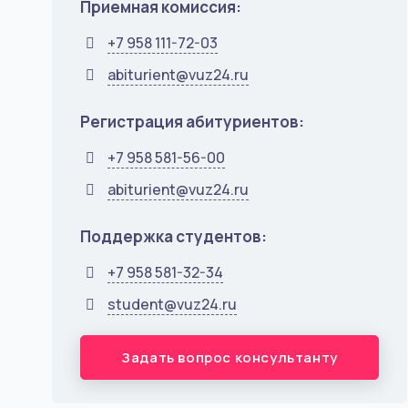
Приемная комиссия:
+7 958 111-72-03
abiturient@vuz24.ru
Регистрация абитуриентов:
+7 958 581-56-00
abiturient@vuz24.ru
Поддержка студентов:
+7 958 581-32-34
student@vuz24.ru
Задать вопрос консультанту