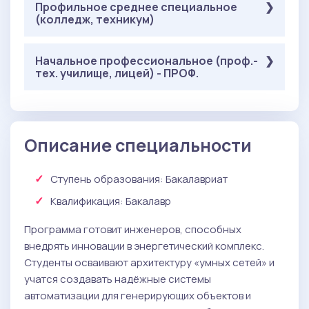
: 36 баллов
Русский язык
Обязательные
Профильное среднее специальное
( Онлайн-тестирование ):
или
Физика в профессиональной деятельности
(колледж, техникум)
: 36 баллов
Русский язык
: 40 баллов
Информатика
: 40 баллов
Математика в профессиональной
или
: 40 баллов
На выбор
деятельности
( ЕГЭ ):
Обязательные
Начальное профессиональное (проф.-
( Онлайн-тестирование ):
: 36 баллов
Химия
Физика в профессиональной деятельности
тех. училище, лицей) - ПРОФ.
: 36 баллов
Физика
: 36 баллов
Русский язык
: 40 баллов
или
Математика в профессиональной
: 40 баллов
деятельности
: 40 баллов
Информатика
Обязательные
( Онлайн-тестирование ):
или
: 36 баллов
Русский язык
Описание специальности
: 36 баллов
Химия
Математика в профессиональной
: 40 баллов
деятельности
Физика в профессиональной деятельности
Ступень образования:
Бакалавриат
: 40 баллов
Квалификация
: Бакалавр
Программа готовит инженеров, способных
внедрять инновации в энергетический комплекс.
Студенты осваивают архитектуру «умных сетей» и
учатся создавать надёжные системы
автоматизации для генерирующих объектов и