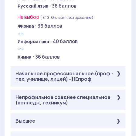
: 36 баллов
Русский язык
На выбор
( ЕГЭ , Онлайн-тестирование ):
: 36 баллов
Физика
или
: 40 баллов
Информатика
или
: 36 баллов
Химия
Начальное профессиональное (проф.-
тех. училище, лицей) - НЕпроф.
Обязательные
Непрофильное среднее специальное
( ЕГЭ ):
(колледж, техникум)
: 27 баллов
Математика
: 36 баллов
Русский язык
Обязательные
Высшее
( ЕГЭ ):
На выбор
( ЕГЭ ):
: 27 баллов
Математика
: 36 баллов
Физика