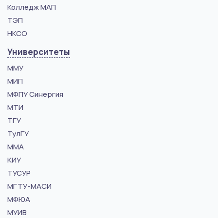
Колледж МАП
ТЭП
НКСО
Университеты
ММУ
МИП
МФПУ Синергия
МТИ
ТГУ
ТулГУ
ММА
КИУ
ТУСУР
МГТУ-МАСИ
МФЮА
МУИВ