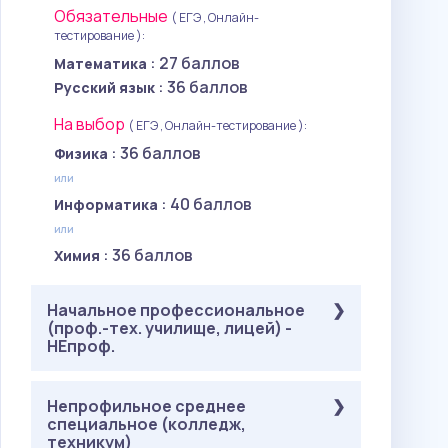
Обязательные
( ЕГЭ , Онлайн-
тестирование ):
: 27 баллов
Математика
: 36 баллов
Русский язык
На выбор
( ЕГЭ , Онлайн-тестирование ):
: 36 баллов
Физика
или
: 40 баллов
Информатика
или
: 36 баллов
Химия
Начальное профессиональное
(проф.-тех. училище, лицей) -
НЕпроф.
Обязательные
Непрофильное среднее
( ЕГЭ ):
специальное (колледж,
: 27 баллов
Математика
техникум)