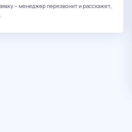
явку – менеджер перезвонит и расскажет,
.
90 000 руб. / год
Бакалавриат