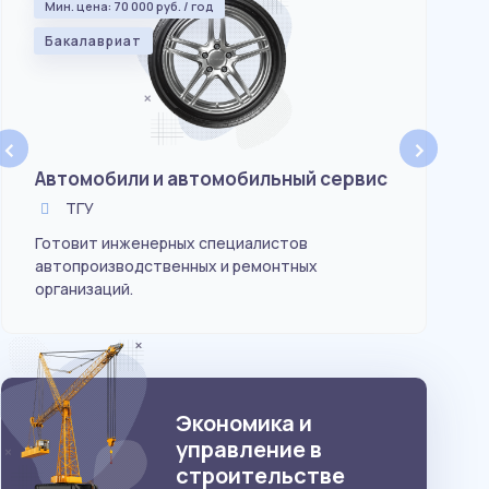
Мин. цена: 70 000 руб. / год
Мин
Бакалавриат
Ба
‹
›
Автомобили и автомобильный сервис
Эл
се
ТГУ
Готовит инженерных специалистов
автопроизводственных и ремонтных
Обу
организаций.
спо
Экономика и
управление в
строительстве