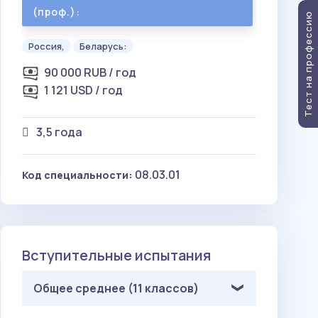
(проф.):
Тест на профессию
Россия,
Беларусь:
90 000 RUB / год
1 121 USD / год
3,5 года
08.03.01
Код специальности:
Вступительные испытания
Общее среднее (11 классов)