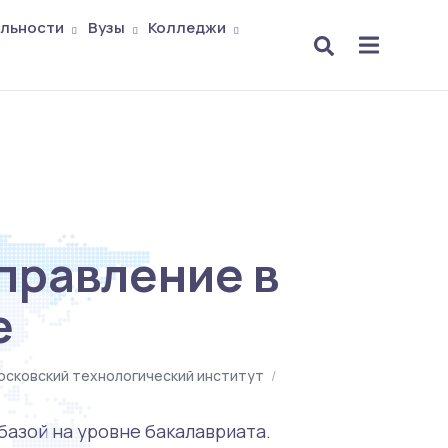
льности
Вузы
Колледжи
правление в
е
осковский технологический институт
/
азой на уровне бакалавриата.