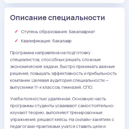
: 40 баллов
деятельности
Обязательные
( Онлайн-тестирование ):
: 37 баллов
или
География
: 40 баллов
Основы экономической теории
: 36 баллов
: 22 балла
Иностранный язык
Русский язык
или
Описание специальности
Математика в профессиональной
: 40 баллов
Информатика
: 40 баллов
деятельности
или
: 40 баллов
Ступень образования:
Бакалавриат
Основы экономической теории
: 22 балла
Иностранный язык
Квалификация
: бакалавр
Программа направлена на подготовку
специалистов, способных решать сложные
экономические задачи, быстро принимать важные
решения, повышать эффективность и прибыльность
компании. Целевая аудитория специальности —
выпускники 11-х классов, гимназий, СПО.
Учеба полностью удаленная. Основную часть
программы студенты усваивают самостоятельно:
изучают теорию, выполняют тренировочные
упражнения, решают кейсы. На онлайн-занятиях с
педагогами-практиками учатся ставить цели и