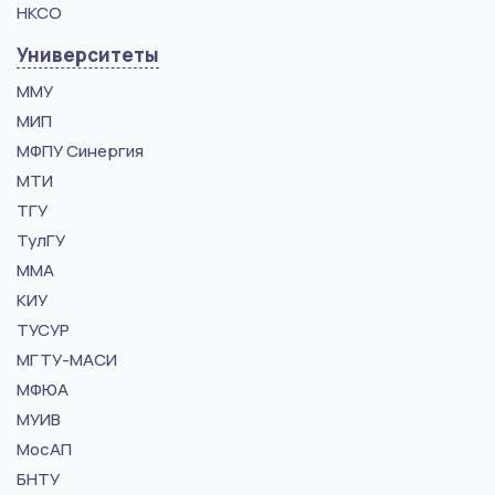
НКСО
Университеты
ММУ
МИП
МФПУ Синергия
МТИ
ТГУ
ТулГУ
ММА
КИУ
ТУСУР
МГТУ-МАСИ
МФЮА
МУИВ
МосАП
БНТУ