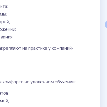
СПО
кта;
ммы;
урой;
ожений;
Прикладная геодезия
вания.
ТЭП
акрепляют на практике у компаний-
Учит делать замеры местности и
обрабатывать их.
 комфорта на удаленном обучении:
нтов;
мой;