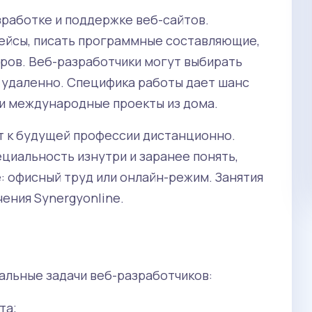
работке и поддержке веб-сайтов.
ейсы, писать программные составляющие,
ров. Веб-разработчики могут выбирать
и удаленно. Специфика работы дает шанс
ти международные проекты из дома.
т к будущей профессии дистанционно.
циальность изнутри и заранее понять,
: офисный труд или онлайн-режим. Занятия
ения Synergyonline.
альные задачи веб-разработчиков:
Макс. цена: 80 000 руб. / год
Мин. цена: 60 000 руб. / год
та;