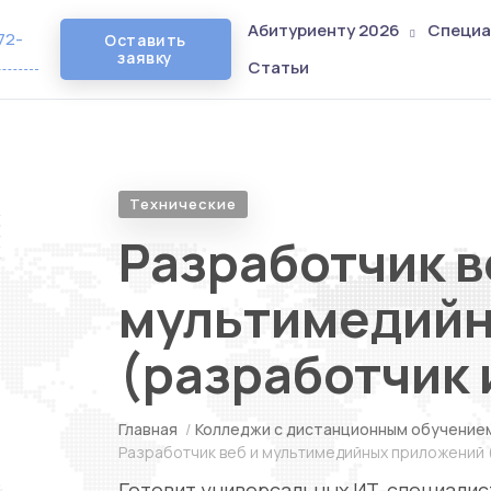
Абитуриенту 2026
Специа
72-
Оставить
заявку
Статьи
Технические
Разработчик в
мультимедийн
(разработчик 
Главная
/
Колледжи с дистанционным обучение
Разработчик веб и мультимедийных приложений 
Готовит универсальных ИТ-специалис