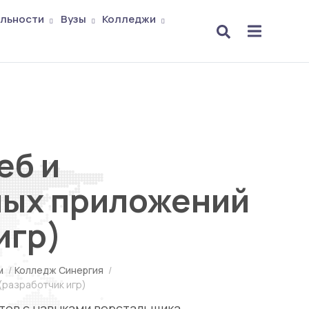
льности
Вузы
Колледжи
еб и
ых приложений
игр)
м
/
Колледж Синергия
/
(разработчик игр)
тов с навыками верстальщика,