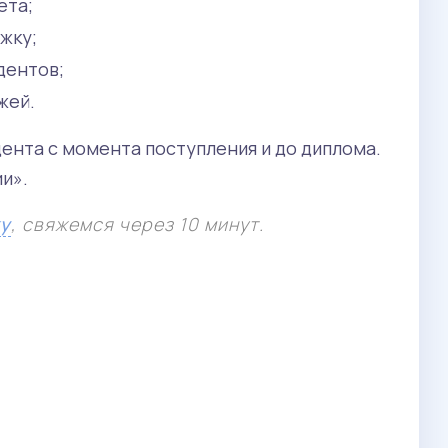
ета;
жку;
дентов;
жей.
ента с момента поступления и до диплома.
и».
ку
, свяжемся через 10 минут.