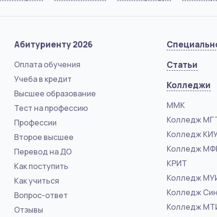
Абитуриенту 2026
Специальн
Оплата обучения
Статьи
Учеба в кредит
Колледжи
Высшее образование
ММК
Тест на профессию
Колледж МГ
Профессии
Колледж КИ
Второе высшее
Колледж М
Перевод на ДО
КРИТ
Как поступить
Колледж МУ
Как учиться
Колледж Син
Вопрос-ответ
Колледж МТ
Отзывы