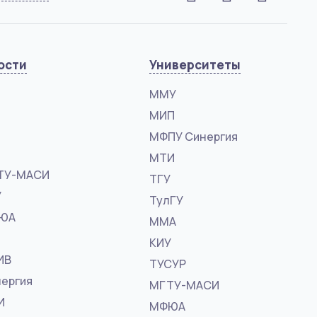
ости
Университеты
ММУ
МИП
МФПУ Синергия
МТИ
ТУ-МАСИ
ТГУ
У
ТулГУ
ФЮА
ММА
КИУ
ИВ
ТУСУР
ергия
МГТУ-МАСИ
И
МФЮА