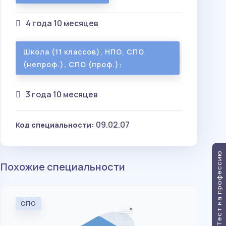
4 года 10 месяцев
Школа (11 классов), НПО, СПО
(непроф.), СПО (проф.):
3 года 10 месяцев
09.02.07
Код специальности:
Тест на профессию
Похожие специальности
55 
СПО
С