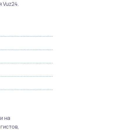
 Vuz24.
и на
гистов,