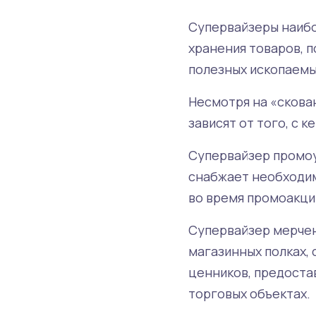
Супервайзеры наибо
хранения товаров, п
полезных ископаемы
Несмотря на «скован
зависят от того, с 
Супервайзер промоу
снабжает необходим
во время промоакций
Супервайзер мерчен
магазинных полках, 
ценников, предоста
торговых объектах.