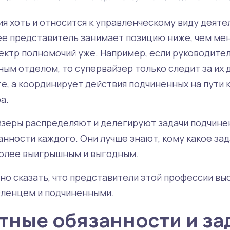
я хоть и относится к управленческому виду деятел
ее представитель занимает позицию ниже, чем ме
ектр полномочий уже. Например, если руководител
ным отделом, то супервайзер только следит за их
те, а координирует действия подчиненных на пути
а.
йзеры распределяют и делегируют задачи подчине
нности каждого. Они лучше знают, кому какое зад
более выигрышным и выгодным.
жно сказать, что представители этой профессии в
вленцем и подчиненными.
ные обязанности и за