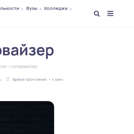
льности
Вузы
Колледжи
рвайзер
сия – супервайзер
ц
Время прочтения: ~ 4 мин.