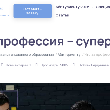
Абитуриенту 2026
Специа
72-
Оставить
заявку
Статьи
 профессия – супе
и дистанционного образования
/
Абитуриенту
/
Что за профес
Комментарии: 1
Просмотры: 5885
Любовь Бердычеве