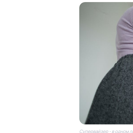
Супервайзер - в одном л