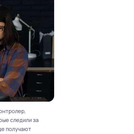
контролер,
рые следили за
де получают