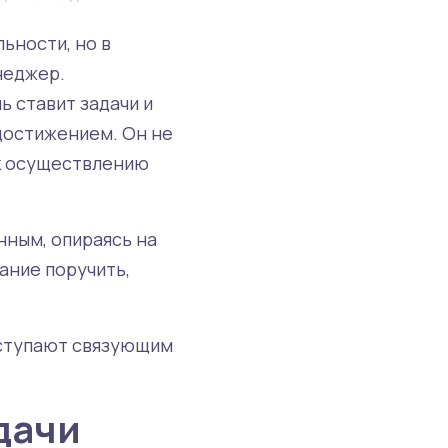
ьности, но в
неджер.
ь ставит задачи и
 достижением. Он не
 к осуществлению
нным, опираясь на
ание поручить,
ыступают связующим
дачи