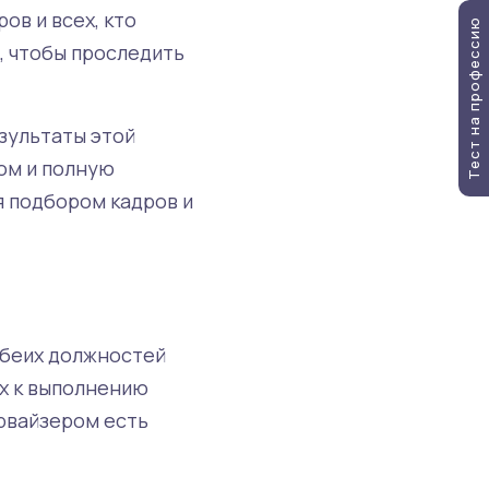
ов и всех, кто
Тест на профессию
м, чтобы проследить
езультаты этой
ом и полную
я подбором кадров и
обеих должностей
их к выполнению
рвайзером есть