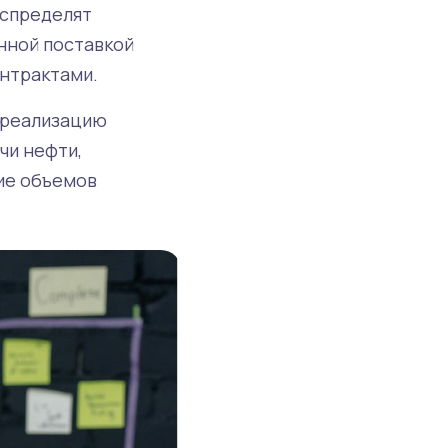
аспределят
нной поставкой
онтрактами.
 реализацию
чи нефти,
ие объемов