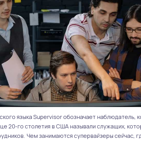
ского языка Supervisor обозначает наблюдатель, 
нце 20-го столетия в США называли служащих, кото
рудников. Чем занимаются супервайзеры сейчас, г