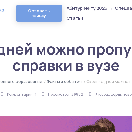
Абитуриенту 2026
Специа
72-
Оставить
заявку
Статьи
дней можно пропу
справки в вузе
онного образования
/
Факты и события
/
Сколько дней можно п
Комментарии: 1
Просмотры: 29882
Любовь Бердычев