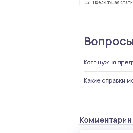
Предыдущая стать
Вопросы
Кого нужно пред
Какие справки м
Старосту или кура
Подойдет медицинс
деканом заявление
Комментарии