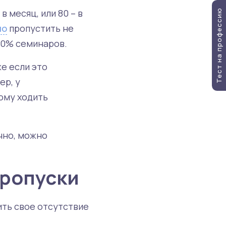
в месяц, или 80 – в
Тест на профессию
но
пропустить не
 50% семинаров.
же если это
ер, у
кому ходить
чно, можно
пропуски
ить свое отсутствие