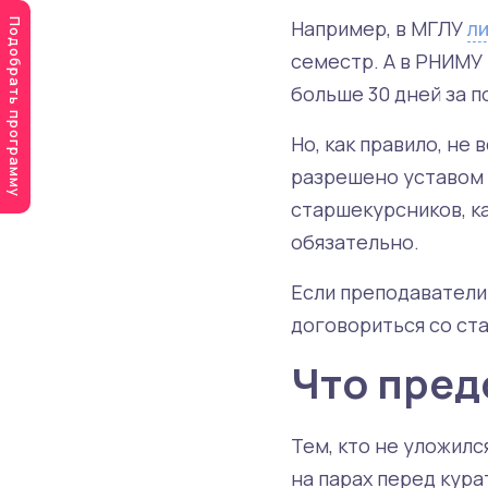
Например, в МГЛУ
л
Подобрать программу
семестр. А в РНИМУ 
больше 30 дней за п
Но, как правило, не
разрешено уставом 
старшекурсников, ка
обязательно.
Если преподаватели
договориться со ста
Что пред
Тем, кто не уложилс
на парах перед кур