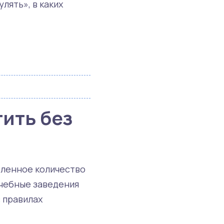
лять», в каких
ить без
еленное количество
Учебные заведения
 правилах