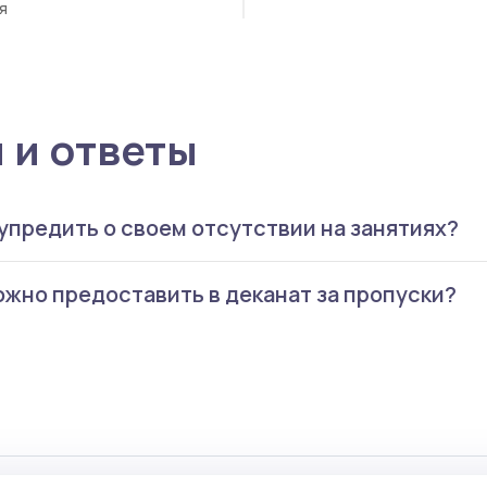
я
 и ответы
упредить о своем отсутствии на занятиях?
ожно предоставить в деканат за пропуски?
тора, в крайнем случае, кого-то из одногруппников
кая справка, повестка из военкомата, подписанн
 или объяснительная.