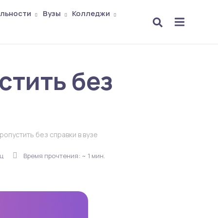
льности
Вузы
Колледжи
стить без
ропустить без справки в вузе
ец
Время прочтения: ~ 1 мин.