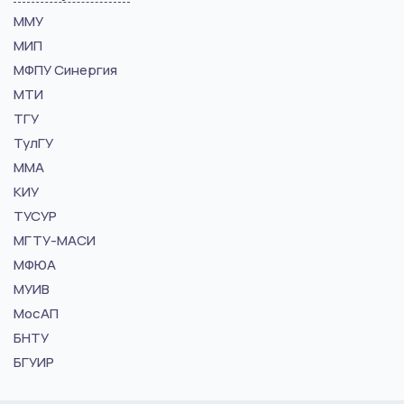
ММУ
МИП
МФПУ Синергия
МТИ
ТГУ
ТулГУ
ММА
КИУ
ТУСУР
МГТУ-МАСИ
МФЮА
МУИВ
МосАП
БНТУ
БГУИР