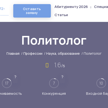
Абитуриенту 2026
Специа
72-
Оставить
заявку
Статьи
Политолог
Главная
/
Профессии
/
Наука, образование
/
Политолог
1.6
/
5
?
?
17
7
10
ачиваемость
Конкуренция
Входной ба