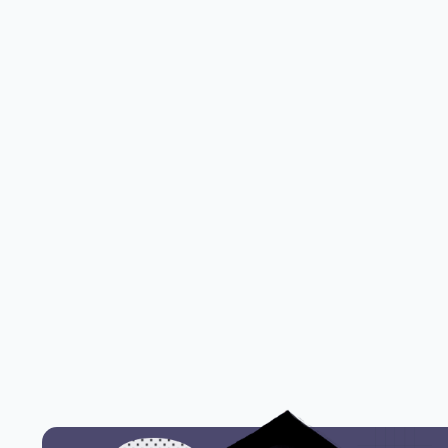
Наука, образование
АКТУАЛЬНАЯ ПРОФЕССИЯ
Дефектолог
Развивает, обучает, воспитывает и
социализирует детей с особенностями
развития.
УЗНАТЬ ПОДРОБНЕЕ