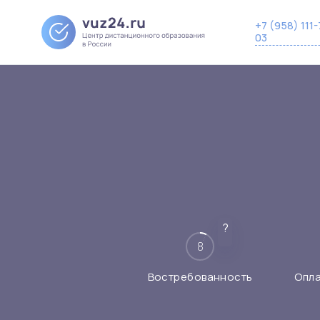
+7 (958) 111-
03
?
8
Востребованность
Опл