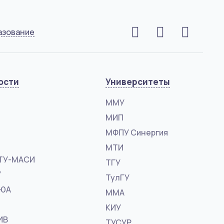
азование
ости
Университеты
ММУ
МИП
МФПУ Синергия
МТИ
ТУ-МАСИ
ТГУ
У
ТулГУ
ФЮА
ММА
КИУ
ИВ
ТУСУР