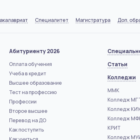
акалавриат
Специалитет
Магистратура
Доп. обр
Абитуриенту 2026
Специальн
Оплата обучения
Статьи
Учеба в кредит
Колледжи
Высшее образование
ММК
Тест на профессию
Колледж МГ
Профессии
Колледж КИ
Второе высшее
Колледж М
Перевод на ДО
КРИТ
Как поступить
Колледж МУ
Как учиться