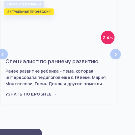
Наука, образование
Наука
АКТУАЛЬНАЯ ПРОФЕССИЯ
2.4
/5
‹
›
Специалист по раннему развитию
Мет
Ранее развитие ребенка – тема, которая
Это 
интересовала педагогов еще в 19 веке. Мария
мето
Монтессори, Гленн Доман и другие помогли
вузов
этому направлению развиться. Сегодня оно
преп
УЗНАТЬ ПОДРОБНЕЕ
УЗНА
очень актуально, потому что современные
работ
родители хотят, чтобы их дети упражняли
физические функции, получали жизненный опыт
практически с самого рождения. В этом им
помогают специалисты по раннему развитию.