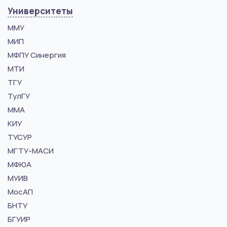
Университеты
ММУ
МИП
МФПУ Синергия
МТИ
ТГУ
ТулГУ
ММА
КИУ
ТУСУР
МГТУ-МАСИ
МФЮА
МУИВ
МосАП
БНТУ
БГУИР