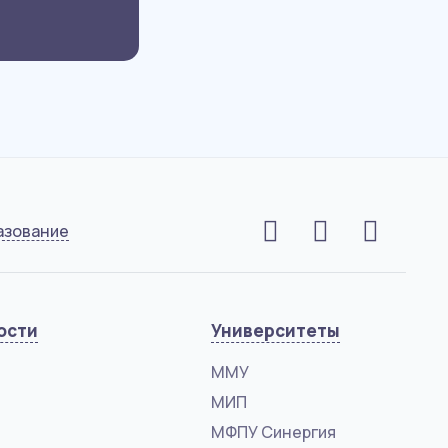
азование
ости
Университеты
ММУ
МИП
МФПУ Синергия