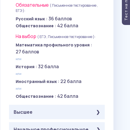
Обязательные
( Письменное тестирование ,
ЕГЭ ):
: 36 баллов
Русский язык
: 42 балла
Обществознание
На выбор
( ЕГЭ , Письменное тестирование ):
:
Математика профильного уровня
27 баллов
или
: 32 балла
История
или
: 22 балла
Иностранный язык
или
: 42 балла
Обществознание
Высшее
Обязательные
Начальное профессиональное
( Письменное тестирование