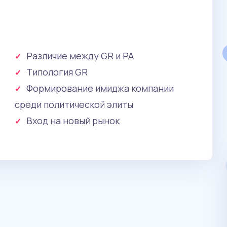
Различие между GR и PA
Типология GR
Прикладная информатика в
экономике
Формирование имиджа компании
ТУСУР
среди политической элиты
Программа учит пользоваться передовыми
Вход на новый рынок
технологиями в экономике