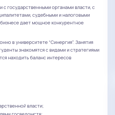
зи с государственными органами власти, с
ипалитетами, судебными и налоговыми
 бизнесе дает мощное конкурентное
нно в университете “Синергия”. Занятия
туденты знакомятся с видами и стратегиями
атся находить баланс интересов
арственной власти;
лями госведомств;