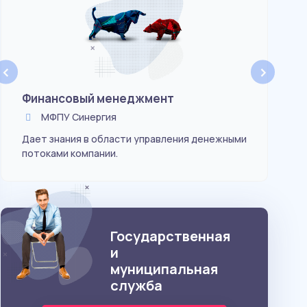
Ба
‹
›
Финансовый менеджмент
Фи
МФПУ Синергия
Дает знания в области управления денежными
Упр
потоками компании.
про
Государственная
и
муниципальная
служба