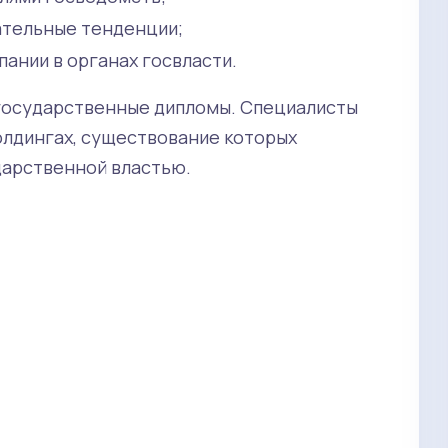
ательные тенденции;
ании в органах госвласти.
 государственные дипломы. Специалисты
холдингах, существование которых
дарственной властью.