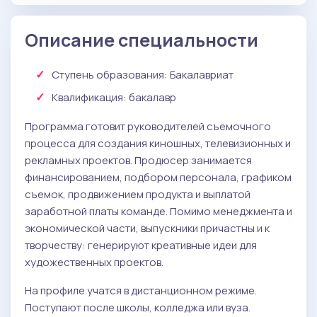
Профессиональное испытание по
Обязательные
( Письменное тестирование ):
: 40 баллов
специализации
: 36 баллов
Русский язык
Описание специальности
: 40 баллов
История литературы
Профессиональное испытание по
: 40 баллов
Ступень образования:
Бакалавриат
специализации
Квалификация
: бакалавр
Программа готовит руководителей съемочного
процесса для создания киношных, телевизионных и
рекламных проектов. Продюсер занимается
финансированием, подбором персонала, графиком
съемок, продвижением продукта и выплатой
заработной платы команде. Помимо менеджмента и
экономической части, выпускники причастны и к
творчеству: генерируют креативные идеи для
художественных проектов.
На профиле учатся в дистанционном режиме.
Поступают после школы, колледжа или вуза.