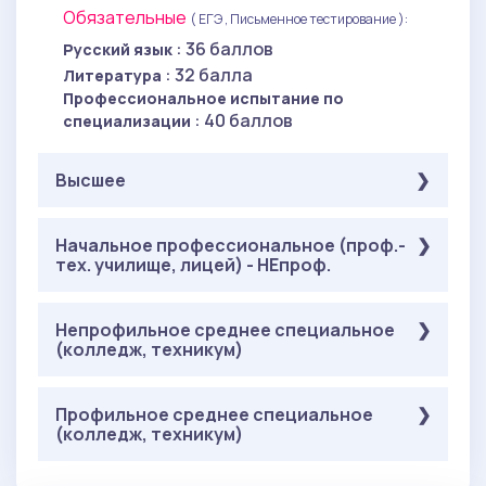
Обязательные
( ЕГЭ , Письменное тестирование ):
: 36 баллов
Русский язык
: 32 балла
Литература
Профессиональное испытание по
: 40 баллов
специализации
Высшее
Обязательные
Начальное профессиональное (проф.-
( Письменное тестирование ):
тех. училище, лицей) - НЕпроф.
: 36 баллов
Русский язык
: 40 баллов
История литературы
Профессиональное испытание по
Обязательные
Непрофильное среднее специальное
( Письменное тестирование ):
: 40 баллов
специализации
(колледж, техникум)
: 36 баллов
Русский язык
: 40 баллов
История литературы
Профессиональное испытание по
Обязательные
Профильное среднее специальное
( Письменное тестирование ):
: 40 баллов
специализации
(колледж, техникум)
: 36 баллов
Русский язык
: 40 баллов
История литературы