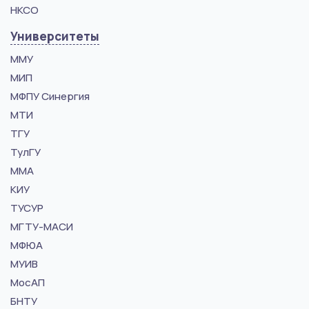
НКСО
Университеты
ММУ
МИП
МФПУ Синергия
МТИ
ТГУ
ТулГУ
ММА
КИУ
ТУСУР
МГТУ-МАСИ
МФЮА
МУИВ
МосАП
БНТУ