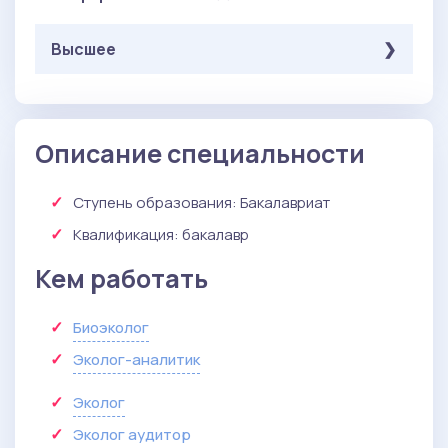
Высшее
Обязательные
( Онлайн-тестирование ):
Анатомия и физиология человека, общая
Описание специальности
: 30 баллов
биология
Ступень образования:
Бакалавриат
Квалификация
: бакалавр
Кем работать
Биоэколог
Эколог-аналитик
Эколог
Эколог аудитор