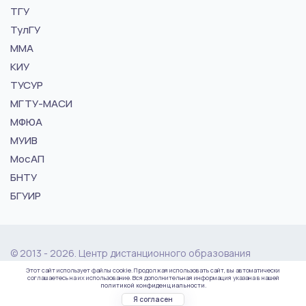
ТГУ
ТулГУ
ММА
КИУ
ТУСУР
МГТУ-МАСИ
МФЮА
МУИВ
МосАП
БНТУ
БГУИР
© 2013 - 2026. Центр дистанционного образования
"vuz24.ru"
Этот сайт использует файлы cookie. Продолжая использовать сайт, вы автоматически
соглашаетесь на их использование. Вся дополнительная информация указана в нашей
политикой конфиденциальности.
Политика конфиденциальности
Карта сайта
Я согласен