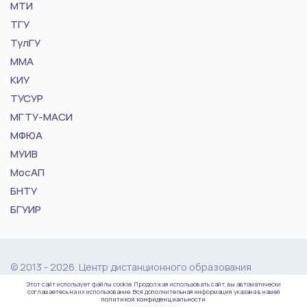
МТИ
ТГУ
ТулГУ
ММА
КИУ
ТУСУР
МГТУ-МАСИ
МФЮА
МУИВ
МосАП
БНТУ
БГУИР
© 2013 - 2026. Центр дистанционного образования
"vuz24.ru"
Этот сайт использует файлы cookie. Продолжая использовать сайт, вы автоматически
соглашаетесь на их использование. Вся дополнительная информация указана в нашей
политикой конфиденциальности.