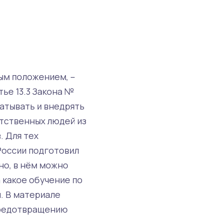
ым положением, –
ье 13.3 Закона №
атывать и внедрять
етственных людей из
. Для тех
России подготовил
но, в нём можно
 какое обучение по
. В материале
 предотвращению