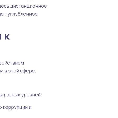
Здесь дистанционное
чает углубленное
 к
одействием
м в этой сфере.
ы разных уровней:
о коррупции и