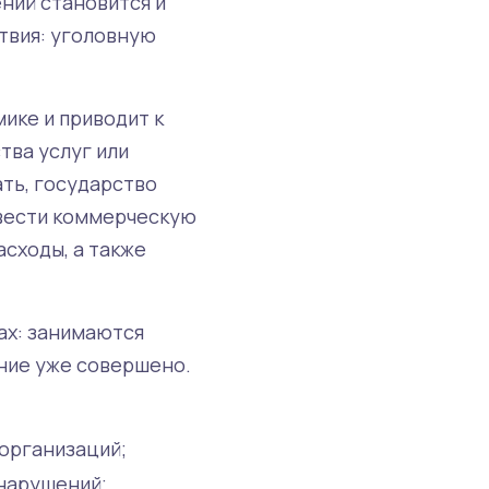
ний становится и
ствия: уголовную
ике и приводит к
ва услуг или
ть, государство
 вести коммерческую
сходы, а также
ах: занимаются
ние уже совершено.
организаций;
 нарушений;