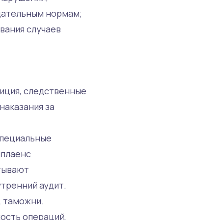
одательным нормам;
вания случаев
лиция, следственные
наказания за
специальные
мплаенс
атывают
тренний аудит.
, таможни.
ость операций,