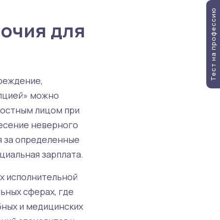
Тест на профессию
мочия для
реждение,
упцией» можно
ностным лицом при
несение неверного
я за определенные
циальная зарплата.
ах исполнительной
льных сферах, где
бных и медицинских