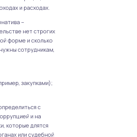
ходах и расходах.
рнатива –
ельстве нет строгих
кой форме и сколько
 нужны сотрудникам,
пример, закупками);
определиться с
коррупцией и на
и, которые длятся
рганах или судебной