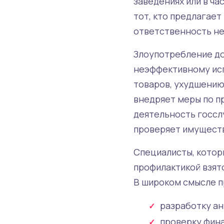
заведениях или в ч
тот, кто предлагает
ответственность не
Злоупотребление до
неэффективному исп
товаров, ухудшению
внедряет меры по п
деятельность госсл
проверяет имуществ
Специалисты, котор
профилактикой взят
В широком смысле п
разработку ан
проверку фина