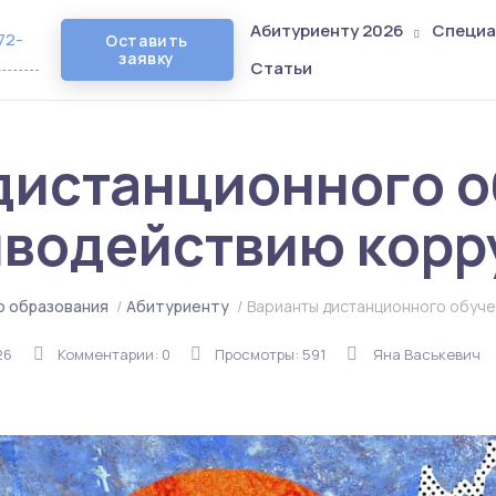
Абитуриенту 2026
Специа
72-
Оставить
заявку
Статьи
дистанционного о
иводействию корр
о образования
/
Абитуриенту
/
Варианты дистанционного обуче
26
Комментарии: 0
Просмотры: 591
Яна Васькевич