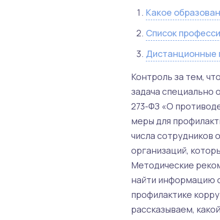
Какое образован
Список професси
Дистанционные 
Контроль за тем, ч
задача специально о
273-ФЗ «О противод
меры для профилакт
числа сотрудников 
организаций, котор
Методические реком
найти информацию о 
профилактике корру
рассказываем, како