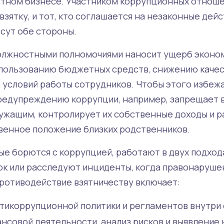
астном бизнесе. Участником коррупционных отноше
 взятку, и тот, кто соглашается на незаконные дей
сут обе стороны.
лжностными полномочиями наносит ущерб эконом
ользованию бюджетных средств, снижению качест
 условий работы сотрудников. Чтобы этого избежа
редупреждению коррупции, например, запрещает
ужащим, контролирует их собственные доходы и ра
енное положение близких родственников.
ые борются с коррупцией, работают в двух подход
ок или расследуют инциденты, когда правонаруше
ротиводействие взятничеству включает:
тикоррупционной политики и регламентов внутри 
нсовой деятельности, анализ рисков и выявление