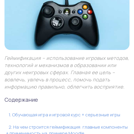
Геймификация – использование игровых методов,
технологий и механизмов в образовании или
других неигровых сферах. Главная ее цель –
вовлечь, увлечь в процесс, помочь подать
информацию правильно, облегчить восприятие.
Содержание
1. Обучающая игра и игровой курс + серьезные игры
2. На чем строится геймификация: главные компоненты
+ применимость на примере Moodle