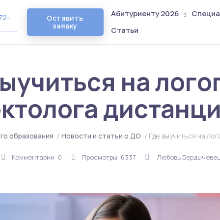
Абитуриенту 2026
Специа
72-
Оставить
заявку
Статьи
выучиться на лого
ктолога дистанц
го образования
/
Новости и статьи о ДО
/
Где выучиться на ло
Комментарии: 0
Просмотры: 6337
Любовь Бердычеве