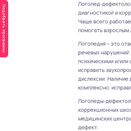
Логопед-дефектолог
Подобрать программу
диагностикой и кор
Чаще всего работае
помогать взрослым 
Логопедия – это от
речевых нарушений.
психическими и/или
исправить звукопрои
дислексии. Наличие
комплексно: исправл
Логопеды-дефектоло
коррекционных школ
медицинских центра
дефект: