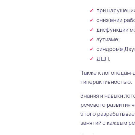
при нарушении
снижении рабо
дисфункции мо
аутизме;
синдроме Дау
ДЦП.
Также к логопедам-
гиперактивностью.
Знания и навыки ло
речевого развития 
этого разрабатывае
занятий с каждым р