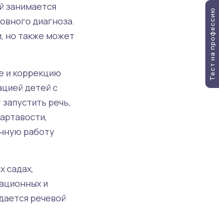
й занимается
Тест на профессию
новного диагноза.
, но также может
е и коррекцию
ацией детей с
 запустить речь,
картавости,
онную работу
х садах,
тационных и
дается речевой