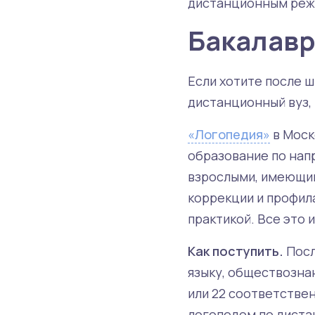
дистанционным реж
Бакалавр
Если хотите после ш
дистанционный вуз,
«Логопедия»
в Моск
образование по напр
взрослыми, имеющим
коррекции и профил
практикой. Все это
Как поступить.
Посл
языку, обществознан
или 22 соответстве
логопедом по диста