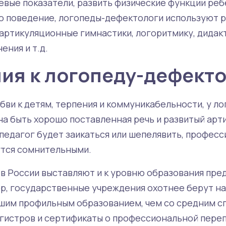
евые показатели, развить физические функции реб
о поведение, логопеды-дефектологи используют 
 артикуляционные гимнастики, логоритмику, дидак
ния и т.д.
ия к логопеду-дефект
бви к детям, терпения и коммуникабельности, у ло
а быть хорошо поставленная речь и развитый ар
 педагог будет заикаться или шепелявить, профес
тся сомнительными.
в России выставляют и к уровню образования пре
р, государственные учреждения охотнее берут на
шим профильным образованием, чем со средним с
гистров и сертификаты о профессиональной переп