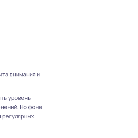
ита внимания и
ить уровень
онений. Но фоне
я регулярных