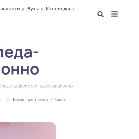
льности
Вузы
Колледжи
педа-
ионно
гопеда-дефектолога дистанционно
ц
Время прочтения: ~ 7 мин.