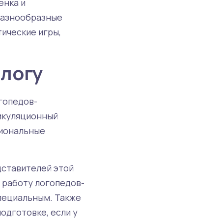
енка и
разнообразные
тические игры,
ологу
гопедов-
тикуляционный
сиональные
дставителей этой
 работу логопедов-
пециальным. Также
одготовке, если у