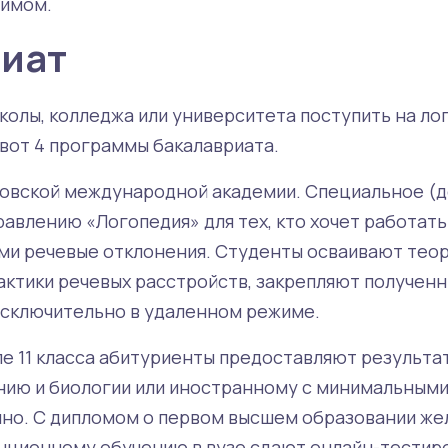
имом.
иат
колы, колледжа или университета поступить на ло
 вот 4 программы бакалавриата.
овской международной академии. Специальное (
авлению «Логопедия» для тех, кто хочет работать
и речевые отклонения. Студенты осваивают теор
актики речевых расстройств, закрепляют полученн
 исключительно в удаленном режиме.
е 11 класса абитуриенты предоставляют результа
ию и биологии или иностранному с минимальными б
нно. С дипломом о первом высшем образовании ж
нционному обучению в вузе сдают онлайн-тестир