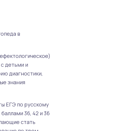
гопеда в
дефектологическое)
 с детьми и
ию диагностики,
ые знания
ты ЕГЭ по русскому
аллами 36, 42 и 36
елающие стать
ование по трем