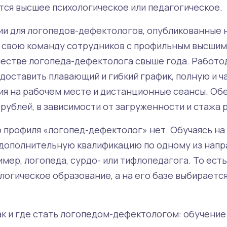
тся высшее психологическое или педагогическое.
сии для логопедов-дефектологов, опубликованные 
 свою команду сотрудников с профильным высшим
честве логопеда-дефектолога свыше года. Работод
доставить плавающий и гибкий график, полную и ч
тия на рабочем месте и дистанционные сеансы. О
0 рублей, в зависимости от загруженности и стажа 
о профиля «логопед-дефектолог» нет. Обучаясь на
дополнительную квалификацию по одному из напр
мер, логопеда, сурдо- или тифлопедагога. То есть
огическое образование, а на его базе выбирается
к и где стать логопедом-дефектологом: обучение 