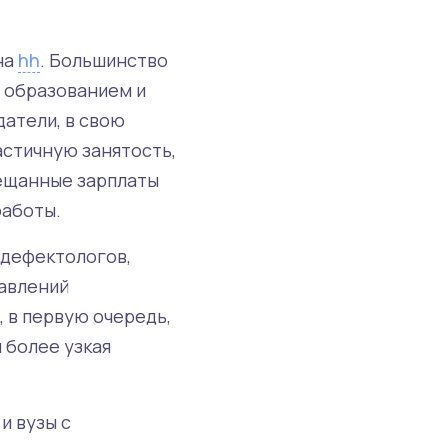
на
hh
. Большинство
 образованием и
атели, в свою
астичную занятость,
бещанные зарплаты
работы.
 дефектологов,
авлений
, в первую очередь,
 более узкая
и вузы с