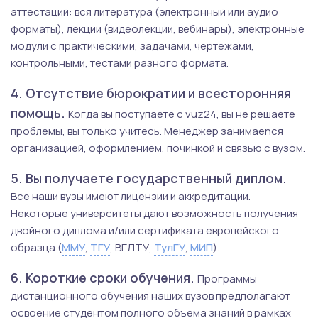
аттестаций: вся литература (электронный или аудио
форматы), лекции (видеолекции, вебинары), электронные
модули с практическими, задачами, чертежами,
контрольными, тестами разного формата.
4. Отсутствие бюрократии и всесторонняя
помощь.
Когда вы поступаете с vuz24, вы не решаете
проблемы, вы только учитесь. Менеджер занимаеnся
организацией, оформлением, починкой и связью с вузом.
5. Вы получаете государственный диплом.
Все наши вузы имеют лицензии и аккредитации.
Некоторые университеты дают возможность получения
двойного диплома и/или сертификата европейского
образца (
ММУ
,
ТГУ
, ВГЛТУ,
ТулГУ
,
МИП
).
6. Короткие сроки обучения.
Программы
дистанционного обучения наших вузов предполагают
освоение студентом полного объема знаний в рамках