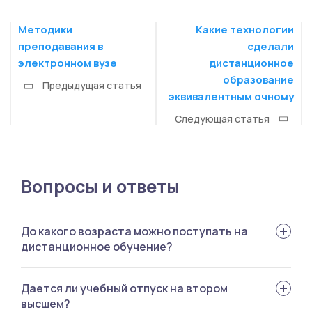
Методики
Какие технологии
преподавания в
сделали
электронном вузе
дистанционное
образование
Предыдущая статья
эквивалентным очному
Следующая статья
Вопросы и ответы
До какого возраста можно поступать на
дистанционное обучение?
Верхней границы нет. Говорят, бывают вузы, которые
Дается ли учебный отпуск на втором
стараются принимать до 45 лет, но мы таких не
высшем?