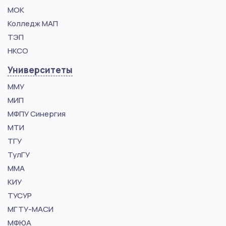
МОК
Колледж МАП
ТЭП
НКСО
Университеты
ММУ
МИП
МФПУ Синергия
МТИ
ТГУ
ТулГУ
ММА
КИУ
ТУСУР
МГТУ-МАСИ
МФЮА