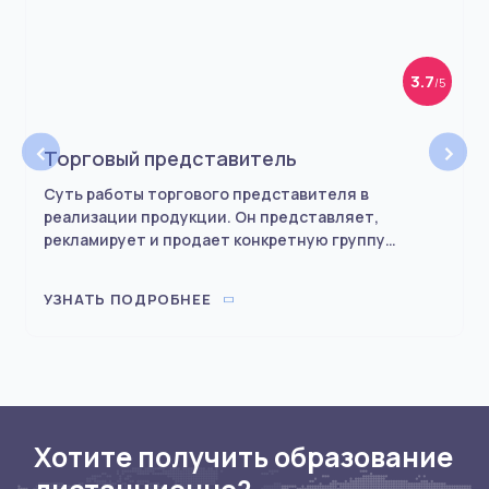
3.7
/5
‹
›
Торговый представитель
Суть работы торгового представителя в
реализации продукции. Он представляет,
рекламирует и продает конкретную группу
товаров предприятия, на которое работает. Для
этого специалист ездит по точкам (магазинам,
УЗНАТЬ ПОДРОБНЕЕ
гипермаркетам), предлагает продукты, ведет
переговоры, заключает сделки. Также он
приезжает на объекты, где уже продается товар
его фирмы. Это нужно для получения
информации об успешности продаж.
Хотите получить образование