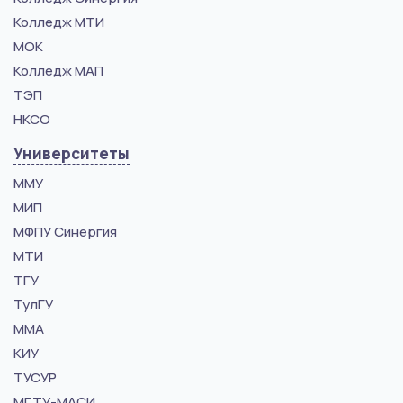
Колледж МТИ
МОК
Колледж МАП
ТЭП
НКСО
Университеты
ММУ
МИП
МФПУ Синергия
МТИ
ТГУ
ТулГУ
ММА
КИУ
ТУСУР
МГТУ-МАСИ