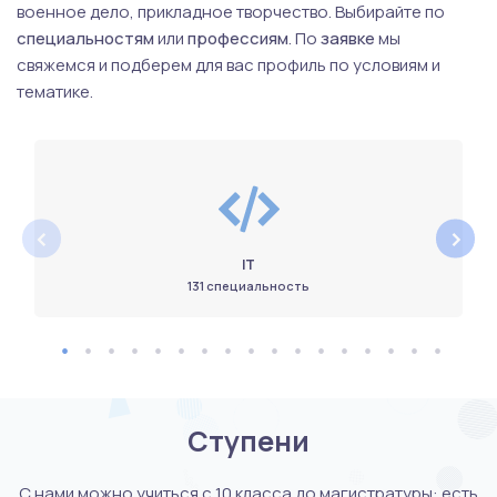
военное дело, прикладное творчество. Выбирайте по
специальностям
или
профессиям
. По
заявке
мы
свяжемся и подберем для вас профиль по условиям и
тематике.
‹
›
IT
131 специальность
Ступени
С нами можно учиться с 10 класса до магистратуры: есть