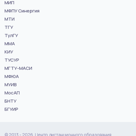
МИП
МФПУ Синергия
МТИ
ТГУ
ТулГУ
ММА
КИУ
ТУСУР
МГТУ-МАСИ
МФЮА
МУИВ
МосАП
БНТУ
БГУИР
© 2013 - 2026. Центр дистанционного образования