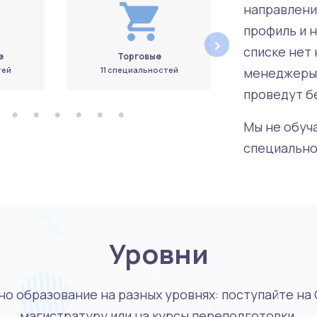
направлени
профиль и 
›
списке нет
е
Торговые
Строител
менеджеры 
тей
11 специальностей
13 специал
проведут б
Мы не обуч
специально
Уровни
о образование на разных уровнях: поступайте на 
магистратуру или на курсы переподготовки.