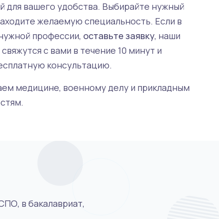
й для вашего удобства. Выбирайте нужный
находите желаемую специальность. Если в
 нужной профессии,
оставьте заявку
, наши
ьные
Юридические
Техн
свяжутся с вами в течение 10 минут и
ьностей
53 специальности
145 спец
есплатную консультацию.
аем медицине, военному делу и прикладным
стям.
СПО, в бакалавриат,