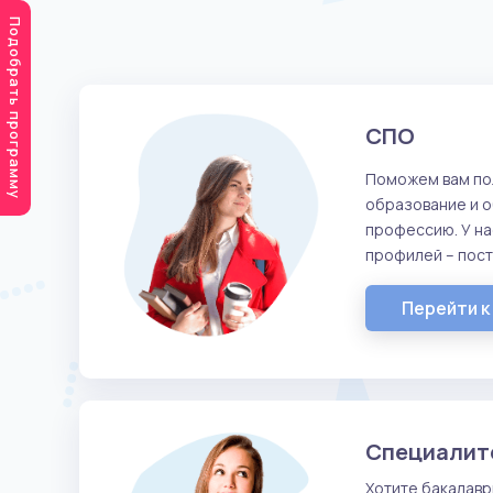
Подобрать программу
СПО
Поможем вам по
образование и 
профессию. У н
профилей – посту
Перейти к
Специалит
Хотите бакалавр