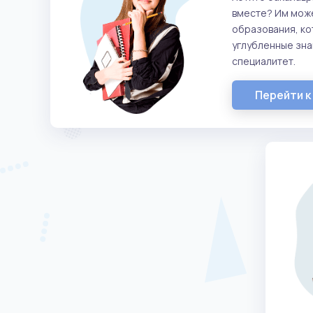
вместе? Им може
образования, кот
углубленные зна
специалитет.
Перейти к