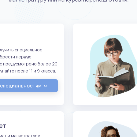
лучить специальное
обрести первую
ас предусмотрено более 20
пайте после 11 и 9 класса.
 специальностям
ет
иат и магистратуру