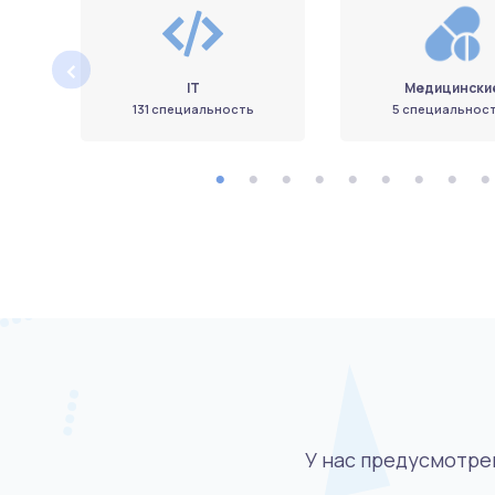
‹
IT
Медицински
131 специальность
5 специальнос
У нас предусмотрен