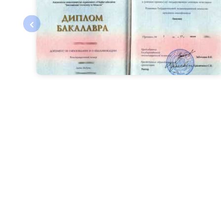
‹
Все специальности соответствуют федерал
электронные учебники, видеолекции и упра