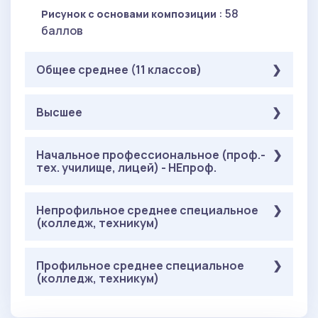
: 58
Рисунок с основами композиции
баллов
Общее среднее (11 классов)
Обязательные
Высшее
( Рисунок ):
: 58
Рисунок с основами композиции
баллов
Обязательные
Начальное профессиональное (проф.-
( Рисунок ):
тех. училище, лицей) - НЕпроф.
: 58
Рисунок с основами композиции
баллов
Обязательные
Непрофильное среднее специальное
( Рисунок ):
(колледж, техникум)
: 58
Рисунок с основами композиции
баллов
Обязательные
Профильное среднее специальное
( Рисунок ):
(колледж, техникум)
: 58
Рисунок с основами композиции
баллов