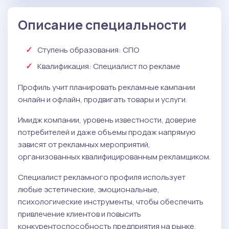
Обязательные
( Рисунок ):
: 58
Рисунок с основами композиции
Описание специальности
баллов
Ступень образования:
СПО
Квалификация
: Специалист по рекламе
Профиль учит планировать рекламные кампании
онлайн и офлайн, продвигать товары и услуги.
Имидж компании, уровень известности, доверие
потребителей и даже объемы продаж напрямую
зависят от рекламных мероприятий,
организованных квалифицированным рекламщиком.
Специалист рекламного профиля использует
любые эстетические, эмоциональные,
психологические инструменты, чтобы обеспечить
привлечение клиентов и повысить
конкурентоспособность предприятия на рынке.