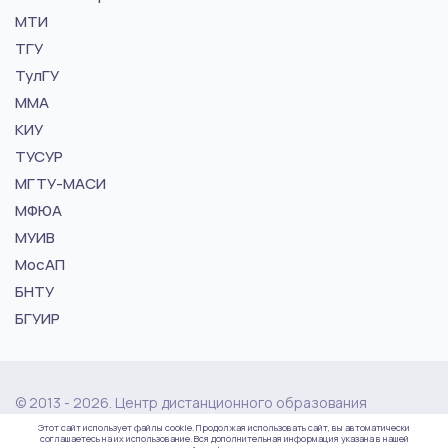
МТИ
ТГУ
ТулГУ
ММА
КИУ
ТУСУР
МГТУ-МАСИ
МФЮА
МУИВ
МосАП
БНТУ
БГУИР
© 2013 - 2026. Центр дистанционного образования
"vuz24.ru"
Этот сайт использует файлы cookie. Продолжая использовать сайт, вы автоматически
соглашаетесь на их использование. Вся дополнительная информация указана в нашей