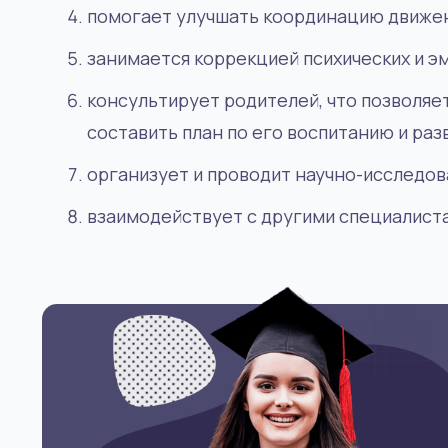
помогает улучшать координацию движе
психологическую помощь в сложных ситуа
Они помогают людям эффективно использ
занимается коррекцией психических и 
свои психологические ресурсы, повышать
качество жизни.
консультирует родителей, что позволяет
составить план по его воспитанию и раз
организует и проводит научно-исследов
взаимодействует с другими специалист