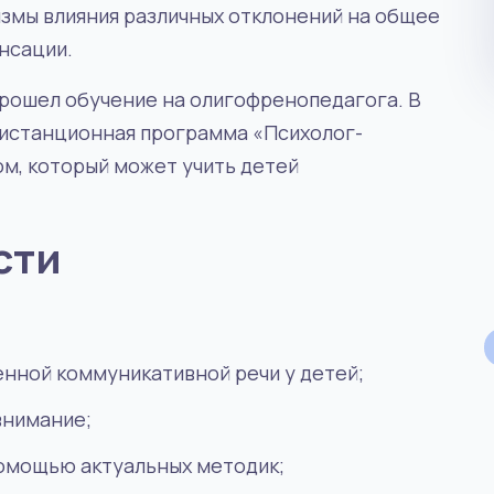
измы влияния различных отклонений на общее
нсации.
прошел обучение на олигофренопедагога. В
дистанционная программа «Психолог-
Психология
ом, который может учить детей
АКТУАЛЬНАЯ ПРОФЕССИЯ
сти
4.4
2.6
/5
/5
Психолог центра помощи
нной коммуникативной речи у детей;
Центры психологической помощи востребованы
внимание;
сти,
среди подростков, их родителей, молодых
семей, находящихся в кризисной ситуации.
помощью актуальных методик;
ссии,
Работают профессиональные психологи,
УЗНАТЬ ПОДРОБНЕЕ
ю
которые помогают решать разные вопросы