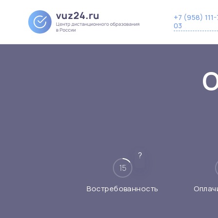
+7 (958) 111-
03
О
?
15
Востребованность
Оплач