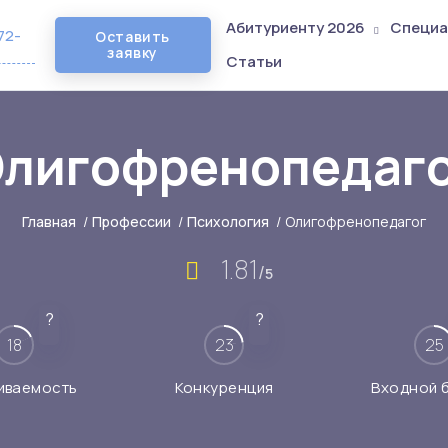
Абитуриенту 2026
Специа
72-
Оставить
заявку
Статьи
лигофренопедаг
Главная
/
Профессии
/
Психология
/
Олигофренопедагог
1.81
/
5
?
?
18
23
25
иваемость
Конкуренция
Входной 