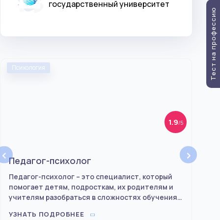
государственный университет
Тест на профессию
Психология
Психо
АКТУ
1.9
/5
‹
›
Педагог-психолог
Кон
пси
Педагог-психолог – это специалист, который
помогает детям, подросткам, их родителям и
Спец
учителям разобраться в сложностях обучения,
прои
поведения и общения. Он работает с детьми
удов
УЗНАТЬ ПОДРОБНЕЕ
младшего и среднего возраста.
комп