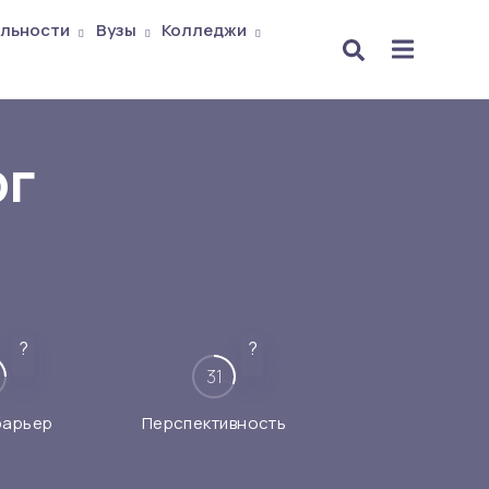
льности
Вузы
Колледжи
ог
?
?
31
барьер
Перспективность