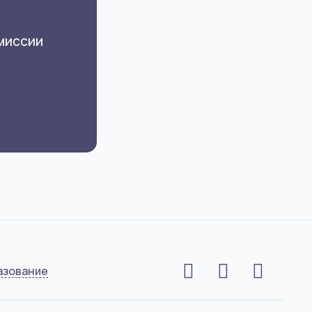
омиссии
азование