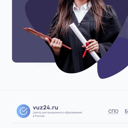
СПО
Б