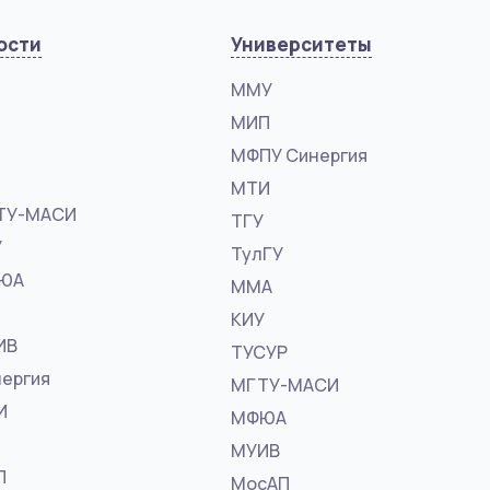
ости
Университеты
ММУ
МИП
МФПУ Синергия
МТИ
ТУ-МАСИ
ТГУ
У
ТулГУ
ФЮА
ММА
КИУ
ИВ
ТУСУР
ергия
МГТУ-МАСИ
И
МФЮА
МУИВ
П
МосАП