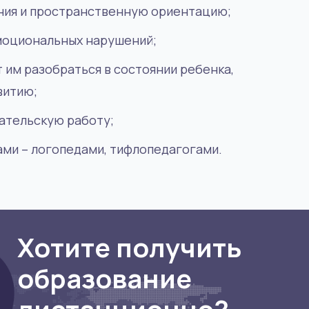
ния и пространственную ориентацию;
циях.
через:
овать
эмоциональных нарушений;
 им разобраться в состоянии ребенка,
витию;
ательскую работу;
ами – логопедами, тифлопедагогами.
Хотите получить
образование