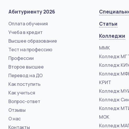
Абитуриенту 2026
Специальн
Оплата обучения
Статьи
Учеба в кредит
Колледжи
Высшее образование
ММК
Тест на профессию
Колледж МГ
Профессии
Колледж КИ
Второе высшее
Колледж М
Перевод на ДО
КРИТ
Как поступить
Колледж МУ
Как учиться
Колледж Син
Вопрос-ответ
Колледж МТ
Отзывы
МОК
О нас
Колледж МА
Контакты