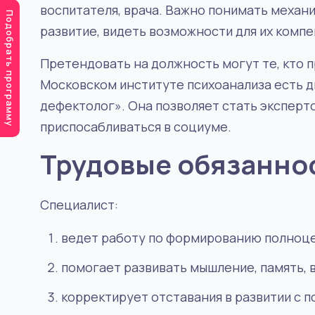
воспитателя, врача. Важно понимать механ
Подобрать программу
развитие, видеть возможности для их компе
Претендовать на должность могут те, кто 
Московском институте психоанализа есть 
Психология
дефектолог». Она позволяет стать эксперт
АКТУАЛЬНАЯ ПРОФЕССИЯ
приспосабливаться в социуме.
Трудовые обязанно
Специалист:
Психолог
ведет работу по формированию полноце
Психология изучает особенности работы
помогает развивать мышление, память, 
человеческого мышления, качества лично
их проявления и взаимосвязи.
корректирует отставания в развитии с 
Квалифицированные психологи нужны в Ро
УЗНАТЬ ПОДРОБНЕЕ
потому что могут оказывать качественну