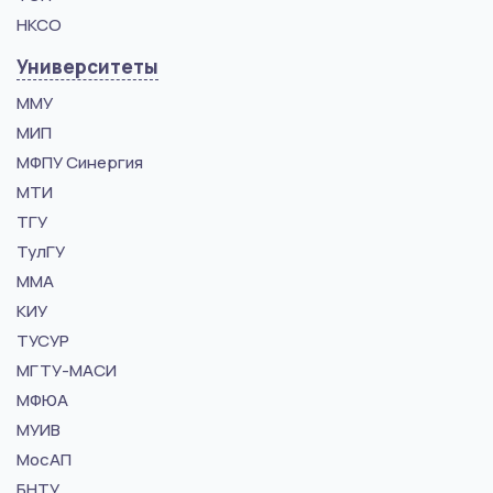
НКСО
Университеты
ММУ
МИП
МФПУ Синергия
МТИ
ТГУ
ТулГУ
ММА
КИУ
ТУСУР
МГТУ-МАСИ
МФЮА
МУИВ
МосАП
БНТУ