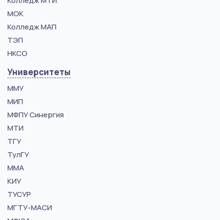
Колледж МТИ
МОК
Колледж МАП
ТЭП
НКСО
Университеты
ММУ
МИП
МФПУ Синергия
МТИ
ТГУ
ТулГУ
ММА
КИУ
ТУСУР
МГТУ-МАСИ