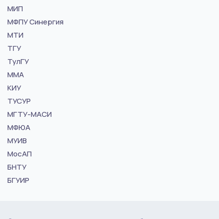
МИП
МФПУ Синергия
МТИ
ТГУ
ТулГУ
ММА
КИУ
ТУСУР
МГТУ-МАСИ
МФЮА
МУИВ
МосАП
БНТУ
БГУИР