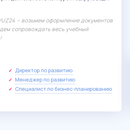
Банковский менеджмент и
управление рисками
МФПУ Синергия
 VUZ24 – возьмем оформление документов
Учит понимать рынок финансовых услуг и
удем сопровождать весь учебный
оперативно выявлять потребности клиентов.
!
Директор по развитию
Менеджер по развитию
Специалист по бизнес-планированию