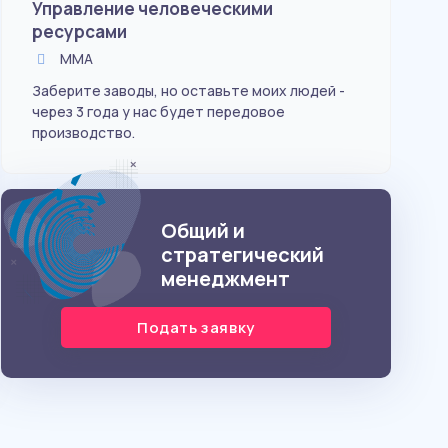
Управление человеческими
Би
ресурсами
ММА
Ста
Заберите заводы, но оставьте моих людей -
через 3 года у нас будет передовое
производство.
Общий и
стратегический
менеджмент
Подать заявку