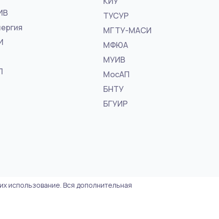
КИУ
ИВ
ТУСУР
ергия
МГТУ-МАСИ
И
МФЮА
МУИВ
П
МосАП
БНТУ
БГУИР
 их использование. Вся дополнительная
Политика конфиденциальности
Карта сайта