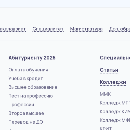
акалавриат
Специалитет
Магистратура
Доп. обр
Абитуриенту 2026
Специальн
Оплата обучения
Статьи
Учеба в кредит
Колледжи
Высшее образование
ММК
Тест на профессию
Колледж МГ
Профессии
Колледж КИ
Второе высшее
Колледж М
Перевод на ДО
КРИТ