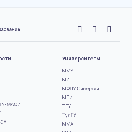
азование
ости
Университеты
ММУ
МИП
МФПУ Синергия
МТИ
ТУ-МАСИ
ТГУ
У
ТулГУ
ФЮА
ММА