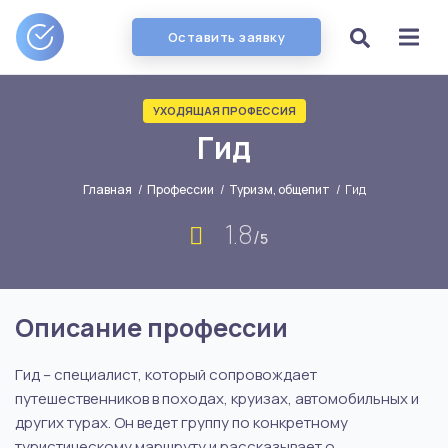
Оставить заявку
УХОДЯЩАЯ ПРОФЕССИЯ
Гид
Главная
/
Профессии
/
Туризм, общепит
/
Гид
1.8
/
5
Описание профессии
Гид – специалист, который сопровождает
путешественников в походах, круизах, автомобильных и
других турах. Он ведет группу по конкретному
туристическому маршруту и рассказывает о