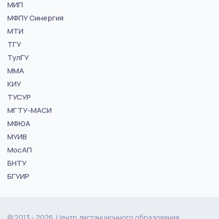
МИП
МФПУ Синергия
МТИ
ТГУ
ТулГУ
ММА
КИУ
ТУСУР
МГТУ-МАСИ
МФЮА
МУИВ
МосАП
БНТУ
БГУИР
© 2013 - 2026. Центр дистанционного образования